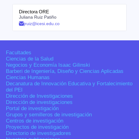
Directora ORE
Juliana Ruiz Patiño
jruiz@icesi.edu.co
Facultades
Ciencias de la Salud
Negocios y Economía Isaac Gilinski
Barberi de Ingeniería, Diseño y Ciencias Aplicadas
Ciencias Humanas
Decanatura de Innovación Educativa y Fortalecimiento
del PEI
Dirección de Investigaciones
Dirección de investigaciones
Portal de investigación
Grupos y semilleros de investigación
Centros de investigación
Proyectos de investigación
Directorio de investigadores