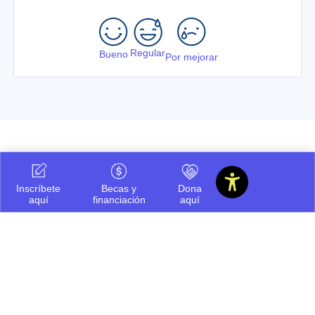
Regular
Bueno
Por mejorar
Te puede interesar
Inscríbete
Becas y
Dona
aquí
financiación
aquí