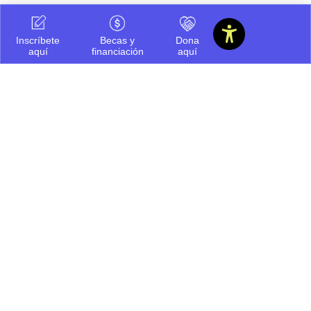
Inscríbete
Becas y
Dona
aquí
financiación
aquí
Ayúdanos a ofrecerte
siempre la mejor información.
Cuéntanos que te pareció este
contenido
Regular
Bueno
Por mejorar