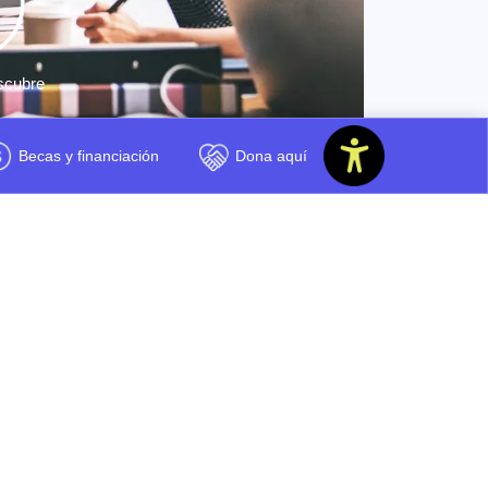
scubre
Becas y financiación
Dona aquí