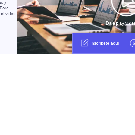
s, y
 Para
 el video
Dale play y de
Inscríbete aquí