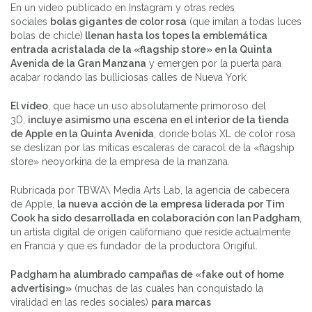
En un vídeo publicado en Instagram y otras redes
sociales
bolas gigantes de color rosa
(que imitan a todas luces
bolas de chicle)
llenan hasta los topes la emblemática
entrada acristalada de la «flagship store» en la Quinta
Avenida de la Gran Manzana
y emergen por la puerta para
acabar rodando las bulliciosas calles de Nueva York.
El vídeo
, que hace un uso absolutamente primoroso del
3D,
incluye asimismo una escena en el interior de la tienda
de Apple en la Quinta Avenida
, donde bolas XL de color rosa
se deslizan por las míticas escaleras de caracol de la «flagship
store» neoyorkina de la empresa de la manzana.
Rubricada por TBWA\ Media Arts Lab, la agencia de cabecera
de Apple,
la nueva acción de la empresa liderada por Tim
Cook ha sido desarrollada en colaboración con Ian Padgham
,
un artista digital de origen californiano que reside actualmente
en Francia y que es fundador de la productora Origiful.
Padgham ha alumbrado campañas de «fake out of home
advertising»
(muchas de las cuales han conquistado la
viralidad en las redes sociales)
para marcas