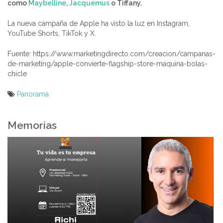
como
Maybelline
,
Jacquemus
o Tiffany.
La nueva campaña de Apple ha visto la luz en Instagram,
YouTube Shorts, TikTok y X.
Fuente: https://www.marketingdirecto.com/creacion/campanas-
de-marketing/apple-convierte-flagship-store-maquina-bolas-
chicle
Panorama
Navegación
de
Memorias
entradas