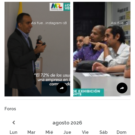
Asi fue...instagram-18
Asi-fue...5
Foros
agosto
2026
Lun
Mar
Mié
Jue
Vie
Sáb
Dom