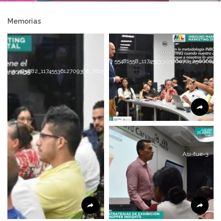
gigantesca máquina
Memorias
de bolas de chicle
55481558_1174553519376072_25666625
55485882_1174553612709396_6625895542742319104_n
Asi-fue-3