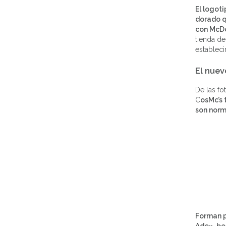
El logot
dorado q
con McDo
tienda de
estableci
El nuev
De las fo
C
osMc’s 
son norm
Forman p