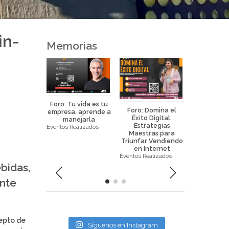
in-
Memorias
Foro: Tu vida es tu
Foro: Domina el
Foro: La 
empresa, aprende a
Éxito Digital:
Eficaz de 
manejarla
Estrategias
la Prop
Eventos Realizados
eurociencia
Maestras para
Horizo
icada al
Triunfar Vendiendo
Eventos Real
keting y
en Internet
ral science
Eventos Realizados
ealizados
bidas,
ente
epto de
Síguenos en Instagram