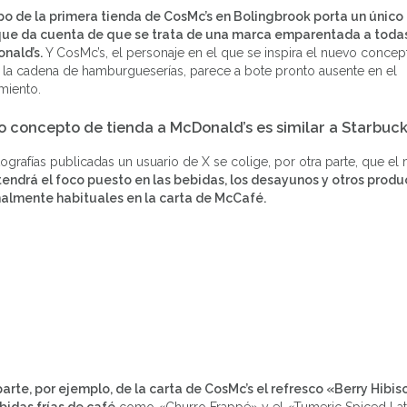
ipo de la primera tienda de CosMc’s en Bolingbrook porta un único
ue da cuenta de que se trata de una marca emparentada a todas
nald’s.
Y CosMc’s, el personaje en el que se inspira el nuevo concep
 la cadena de hamburgueserías, parece a bote pronto ausente en el
miento.
o concepto de tienda a McDonald’s es similar a Starbuc
tografías publicadas un usuario de X se colige, por otra parte, que e
tendrá el foco puesto en las bebidas, los desayunos y otros prod
almente habituales en la carta de McCafé.
arte, por ejemplo, de la carta de CosMc’s el refresco «Berry Hibis