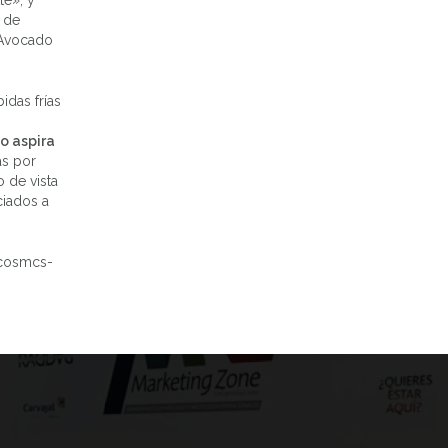
te», y
 de
 Avocado
idas frías
o aspira
as por
 de vista
ciados a
/cosmcs-