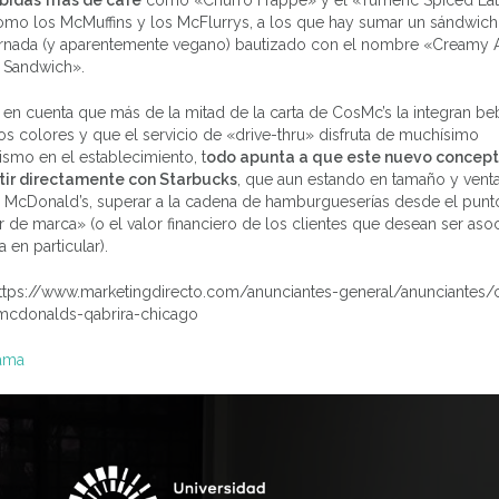
bidas frías de café
como «Churro Frappé» y el «Tumeric Spiced Lat
omo los McMuffins y los McFlurrys, a los que hay sumar un sándwich
rnada (y aparentemente vegano) bautizado con el nombre «Creamy
o Sandwich».
en cuenta que más de la mitad de la carta de CosMc’s la integran beb
os colores y que el servicio de «drive-thru» disfruta de muchísimo
smo en el establecimiento, t
odo apunta a que este nuevo concept
ir directamente con Starbucks
, que aun estando en tamaño y vent
 McDonald’s, superar a la cadena de hamburgueserías desde el punto
r de marca» (o el valor financiero de los clientes que desean ser aso
 en particular).
https://www.marketingdirecto.com/anunciantes-general/anunciantes
-mcdonalds-qabrira-chicago
ama
ación
das