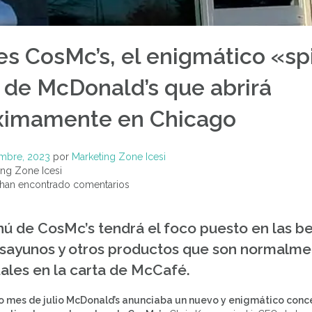
es CosMc’s, el enigmático «sp
» de McDonald’s que abrirá
ximamente en Chicago
Foro: Identidad
Empresarial, El
embre, 2023
por
Marketing Zone Icesi
branding define tu
ng Zone Icesi
futuro en los
Foro: N
negocios
han encontrado comentarios
apl
Eventos Realizados
mar
behavio
Eventos R
ú de CosMc’s tendrá el foco puesto en las be
esayunos y otros productos que son normalm
ales en la carta de McCafé.
o mes de julio McDonald’s anunciaba un nuevo y enigmático conc