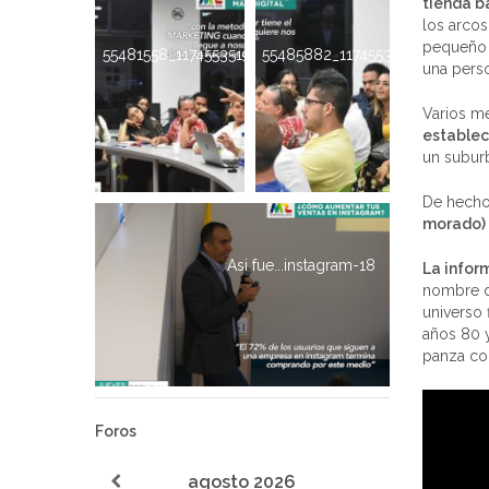
tienda b
los arco
pequeño 
55481558_1174553519376072_256666257766481920_n
55485882_1174553612709396_6
una perso
Varios m
establec
un suburb
De hech
morado) y
Asi fue...instagram-18
La infor
nombre d
universo 
años 80 y
panza co
Foros
agosto
2026