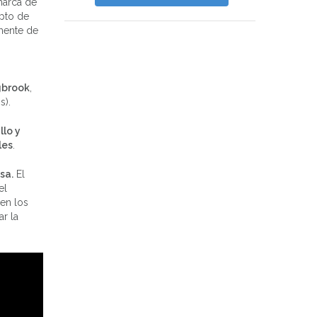
marca de
epto de
mente de
gbrook
,
s).
llo y
les
.
sa.
El
el
en los
ar la