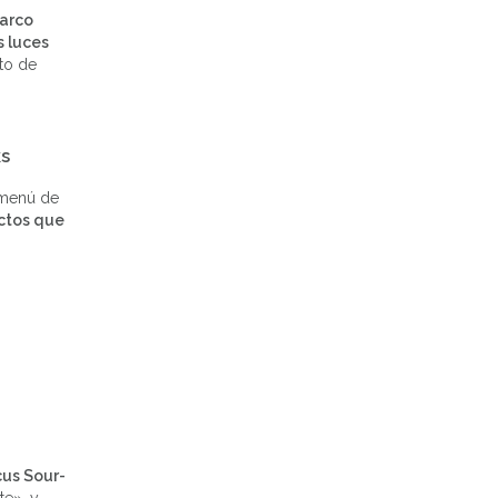
 arco
 luces
to de
ks
l menú de
uctos que
cus Sour-