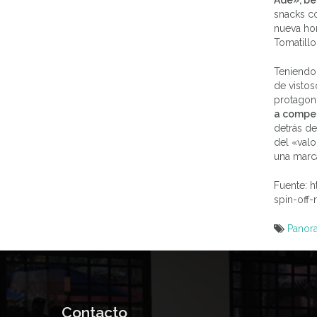
Ade», be
snacks c
nueva ho
Tomatill
Teniendo 
de vistos
protagoni
a compet
detrás de
del «valo
una marca
Fuente: 
spin-off
Panor
Naveg
de
entra
Contacto