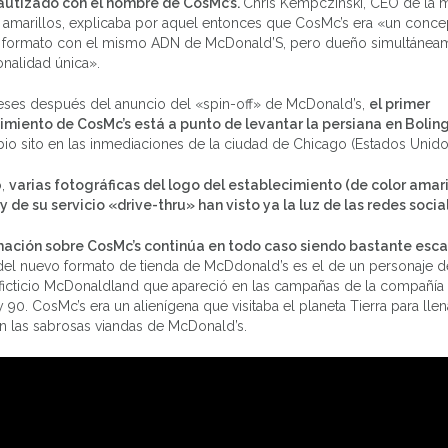
autizado con el nombre de CosMc’s.
Chris Kempczinski, CEO de la 
s amarillos, explicaba por aquel entonces que CosMc’s era «un conc
formato con el mismo ADN de McDonald’S, pero dueño simultánea
625895542742319104_n
nalidad única».
eses después del anuncio del «spin-off» de McDonald’s,
el primer
imiento de CosMc’s está a punto de levantar la persiana en Bolin
io sito en las inmediaciones de la ciudad de Chicago (Estados Unido
o,
varias fotográficas del logo del establecimiento (de color amari
 de su servicio «drive-thru» han visto ya la luz de las redes socia
mación sobre CosMc’s continúa en todo caso siendo bastante esca
el nuevo formato de tienda de McDdonald’s es el de un personaje d
ficticio McDonaldland que apareció en las campañas de la compañía 
 90. CosMc’s era un alienígena que visitaba el planeta Tierra para llen
n las sabrosas viandas de McDonald’s.