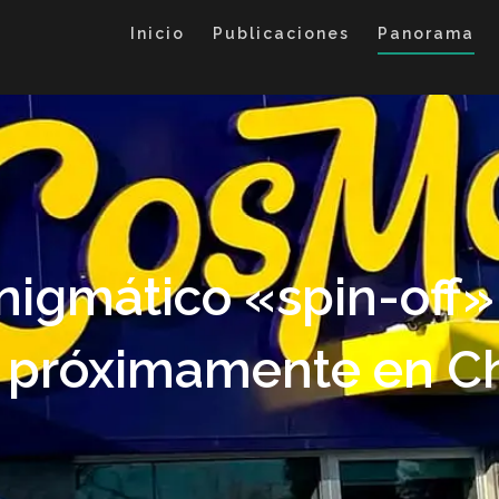
Inicio
Publicaciones
Panorama
 enigmático «spin-off
á próximamente en C