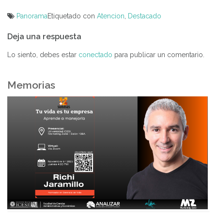
Panorama
Etiquetado con
Atencion
,
Destacado
Navegación
Deja una respuesta
de
entradas
Lo siento, debes estar
conectado
para publicar un comentario.
Memorias