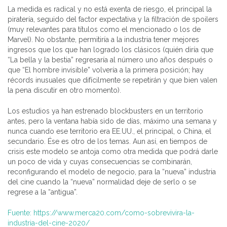
La medida es radical y no está exenta de riesgo, el principal la
piratería, seguido del factor expectativa y la filtración de spoilers
(muy relevantes para títulos como el mencionado o los de
Marvel). No obstante, permitiría a la industria tener mejores
ingresos que los que han logrado los clásicos (quién diría que
“La bella y la bestia” regresaría al número uno años después o
que “El hombre invisible” volvería a la primera posición; hay
récords inusuales que difícilmente se repetirán y que bien valen
la pena discutir en otro momento).
Los estudios ya han estrenado blockbusters en un territorio
antes, pero la ventana había sido de días, máximo una semana y
nunca cuando ese territorio era EE.UU., el principal, o China, el
secundario. Ése es otro de los temas. Aun así, en tiempos de
crisis este modelo se antoja como otra medida que podrá darle
un poco de vida y cuyas consecuencias se combinarán,
reconfigurando el modelo de negocio, para la “nueva” industria
del cine cuando la “nueva” normalidad deje de serlo o se
regrese a la “antigua”.
Fuente: https://www.merca20.com/como-sobrevivira-la-
industria-del-cine-2020/