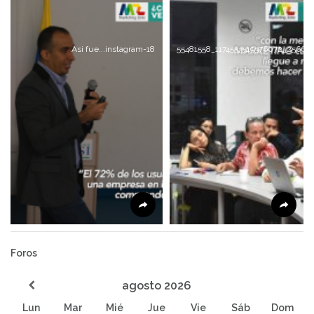
Asi fue...instagram-18
55481558_1174553519376072_25666
Foros
agosto
2026
Lun
Mar
Mié
Jue
Vie
Sáb
Dom