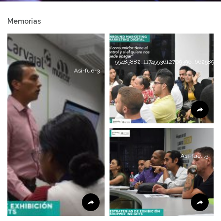
Memorias
55485882_1174553612709396_66258955
Asi-fue-3
Asi-fue...5