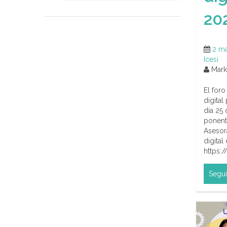
20
2 ma
Icesi
Marke
El foro
digital
día 25
ponent
Asesor
digita
https
Segui