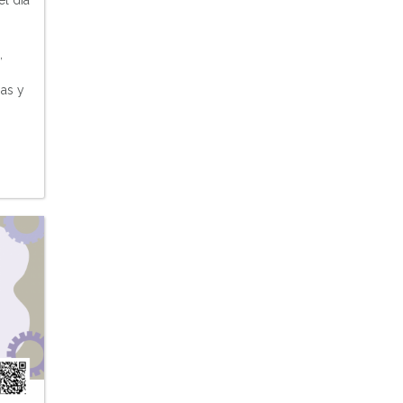
l día
,
jas y