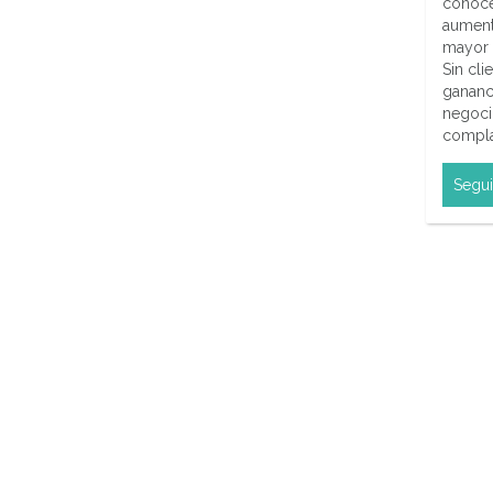
conoce
aumenta
mayor 
Sin cl
gananc
negoci
complac
Segui