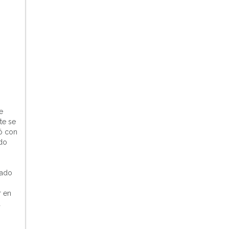
he
te se
tó con
ado
rado
r en
a