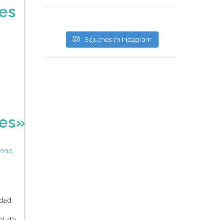
es
Síguenos en Instagram
es»
Zone
dad,