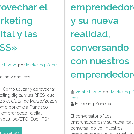
rovechar el
emprendedor
rketing
y su nueva
ital y las
realidad,
SS»
conversando
con nuestros
bril, 2021
por
Marketing Zone
emprendedor
ting Zone Icesi
 " Cómo utilizar y aprovechar
26 abril, 2021
por
Marketing 
eting digital y las RRSS" que
Icesi
lizó el día 25 de Marzo/2021 y
Marketing Zone Icesi
omo ponente a Francisco
, emprendedor digital.
El conversatorio "Los
://youtu.be/ETG_C0oHTQ4
emprendedores y su nueva reali
conversando con nuestros
r leyendo