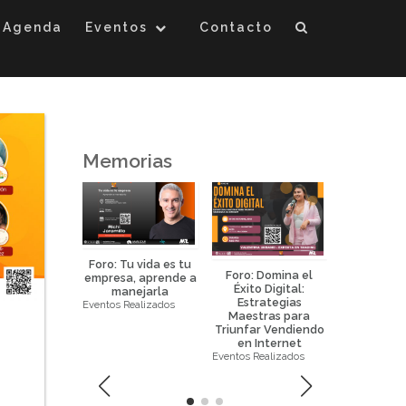
Agenda
Eventos
Contacto
Memorias
Foro: Tu vida es tu
Foro: Domina el
Foro: La 
empresa, aprende a
Éxito Digital:
Eficaz de 
manejarla
Estrategias
la Prop
Eventos Realizados
eurociencia
Maestras para
Horizo
icada al
Triunfar Vendiendo
Eventos Real
keting y
en Internet
ral science
Eventos Realizados
ealizados