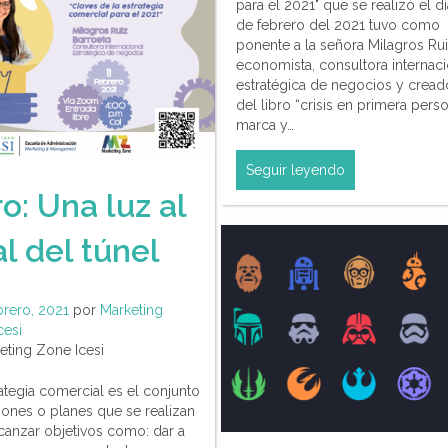
para el 2021" que se realizó el dí
de febrero del 2021 tuvo como
ponente a la señora Milagros Rui
economista, consultora internaci
estratégica de negocios y cread
del libro “crisis en primera pers
marca y…
Seguir leyendo
o: Una luz al
al del túnel
brero, 2021
por
Marketing
cesi
ting Zone Icesi
ategia comercial es el conjunto
iones o planes que se realizan
lcanzar objetivos como: dar a