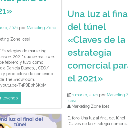
21»
Una luz al fina
del túnel
rzo, 2021
por
Marketing Zone
«Claves de la
ting Zone Icesi
estrategia
 "Estrategias de marketing
 para el 2021" que se realizó el
comercial par
 de febrero y tuvo como
e a Daniela Blanco, , CEO/
a y productora de contenido
el 2021»
l de The Showroom.
://youtu.be/F4P8B0h6KpM
1 marzo, 2021
por
Marketing 
r leyendo
Icesi
Marketing Zone Icesi
El foro Una luz al final del túnel
"Claves de la estrategia comercia