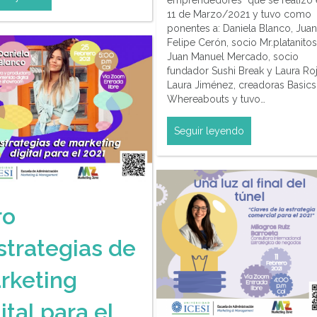
emprendedores" que se realizó e
11 de Marzo/2021 y tuvo como
ponentes a: Daniela Blanco, Juan
Felipe Cerón, socio Mr.platanitos
Juan Manuel Mercado, socio
fundador Sushi Break y Laura Ro
Laura Jiménez, creadoras Basics
Whereabouts y tuvo…
Seguir leyendo
ro
strategias de
rketing
ital para el