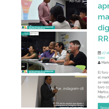
Asi-fue-3
ap
ma
dig
RR
Asi-fue...5
27 a
Icesi
Marke
El foro
el mark
se rea
tuvo c
Asi fue...instagram-18
Martos
https
Segui