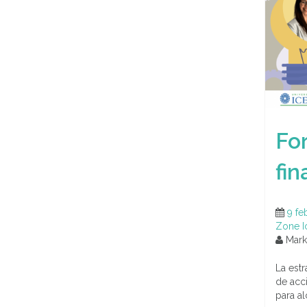
For
fin
9 fe
Zone I
Marke
La estr
de acc
para a