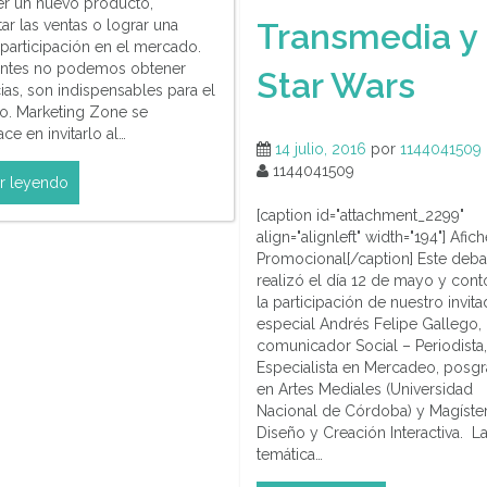
r un nuevo producto,
Transmedia y
r las ventas o lograr una
participación en el mercado.
ientes no podemos obtener
Star Wars
ias, son indispensables para el
o. Marketing Zone se
e en invitarlo al…
14 julio, 2016
por
1144041509
1144041509
r leyendo
[caption id="attachment_2299"
align="alignleft" width="194"] Afic
Promocional[/caption] Este deba
realizó el día 12 de mayo y con
la participación de nuestro invit
especial Andrés Felipe Gallego,
comunicador Social – Periodista,
Especialista en Mercadeo, posg
en Artes Mediales (Universidad
Nacional de Córdoba) y Magíste
Diseño y Creación Interactiva. L
temática…