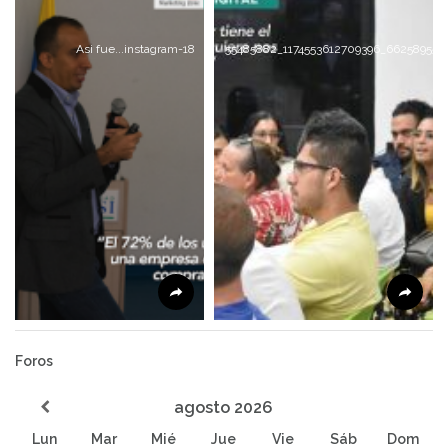
Asi fue...instagram-18
55485882_1174553612709396_662589554
Foros
agosto
2026
Lun
Mar
Mié
Jue
Vie
Sáb
Dom