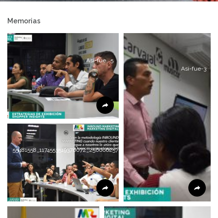
Memorias
Asi-fue...5
Asi-fue-3
55481558_1174553519376072_256666257766481920_n