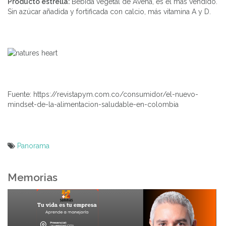
Producto estrella:
Bebida vegetal de Avena, es el más vendido.
Sin azúcar añadida y fortificada con calcio, más vitamina A y D.
Fuente: https://revistapym.com.co/consumidor/el-nuevo-
mindset-de-la-alimentacion-saludable-en-colombia
Panorama
Navegación
de
Memorias
entradas