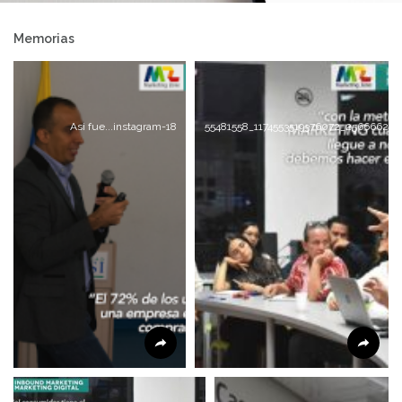
Memorias
Asi fue...instagram-18
55481558_1174553519376072_256666257