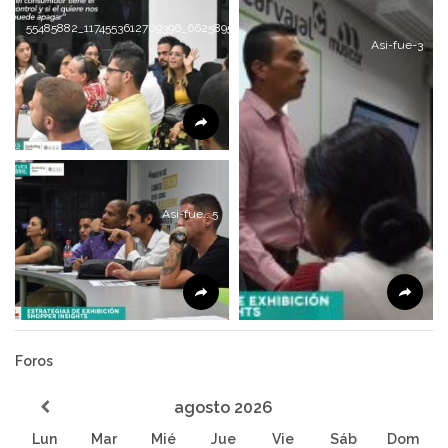
55485882_1174553612709396_6625895542742319104_n
Asi-fue-3
Asi-fue...5
Foros
agosto
2026
Lun
Mar
Mié
Jue
Vie
Sáb
Dom