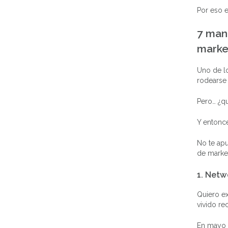
Por eso e
7 man
marke
Uno de l
rodearse 
Pero… ¿q
Y entonc
No te apu
de market
1. Netw
Quiero ex
vivido re
En mayo 