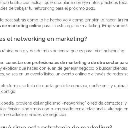
ndo la situación actual, quiero contarte con ejemplos prácticos toda
ades de trabajar tu networking para el próximo 2021.
este post sabrás cómo lo he hecho yo y cómo también lo hacen
las m
 de marketing online
para su estrategia de marketing. ¡Empezamos!
es el networking en marketing?
 rápidamente y desde mi experiencia que es para mí el networking.
 en
conectar con profesionales de marketing o de otro sector para
y explicar qué haces con el fin de generar negocio o buscar clientes
es, ya sea en un evento físico, un evento online o a través de redes so
otra forma, se trata de que la gente te conozca, confíe en ti y quiera 
 contigo.
ipedia, proviene del anglicismo «networking” o red de contactos, y s
os. Existen sinónimos como «mercadotecnia relacional», «trabajo en
e mercadeo» o «redes de negocio».
qué sirve esta estrategia de marketing?