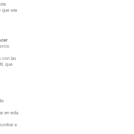
ste
e que sea
acer
gocio.
s con las
il, que
te
ar en esta
contrar a