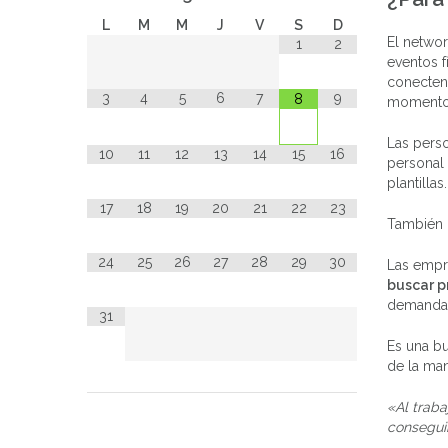
L
M
M
J
V
S
D
El netwo
1
2
eventos f
conecten.
3
4
5
6
7
9
8
moment
Las perso
10
11
12
13
14
15
16
personal
plantillas.
17
18
19
20
21
22
23
También 
24
25
26
27
28
29
30
Las empre
buscar p
demandada
31
Es una bu
de la ma
«Al traba
conseguir