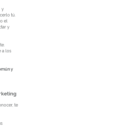
 y
cerlo tú.
o el
tar y
te.
 a los
omún y
rketing
onocer, te
us