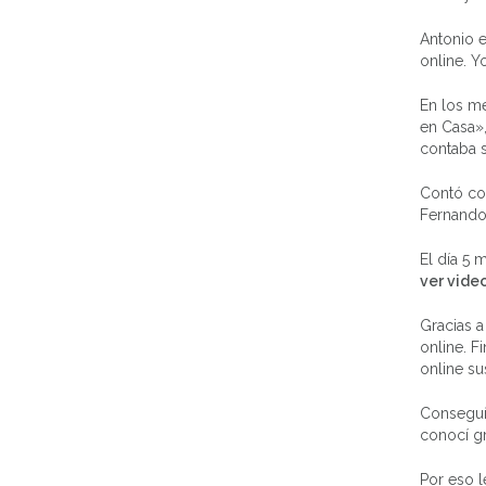
Antonio e
online. Y
En los m
en Casa»,
contaba s
Contó con
Fernando 
El día 5
ver vide
Gracias a
online. F
online s
Conseguí 
conocí gr
Por eso 