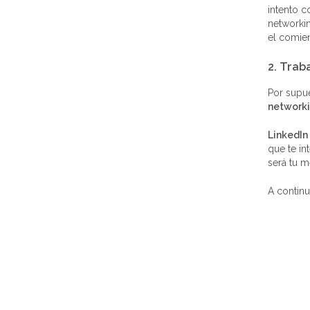
intento c
networki
el comie
2. Trab
Por supue
networki
LinkedIn
que te in
será tu m
A contin