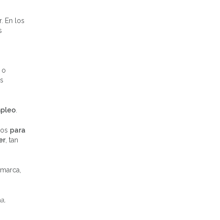
. En los
s
 o
s
pleo
.
tos
para
er
, tan
 marca,
a,