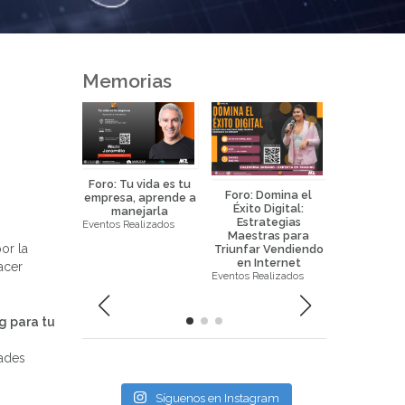
Memorias
Foro: Tu vida es tu
Foro: Domina el
Foro: La 
empresa, aprende a
Éxito Digital:
Eficaz de 
manejarla
Estrategias
la Prop
Eventos Realizados
eurociencia
Maestras para
Horizo
icada al
or la
Triunfar Vendiendo
Eventos Real
keting y
en Internet
acer
ral science
Eventos Realizados
ealizados
g para tu
dades
Síguenos en Instagram