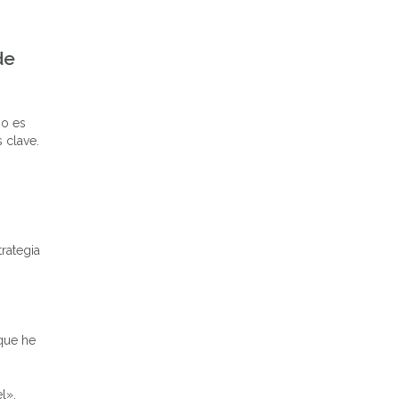
de
io es
 clave.
rategia
que he
l».