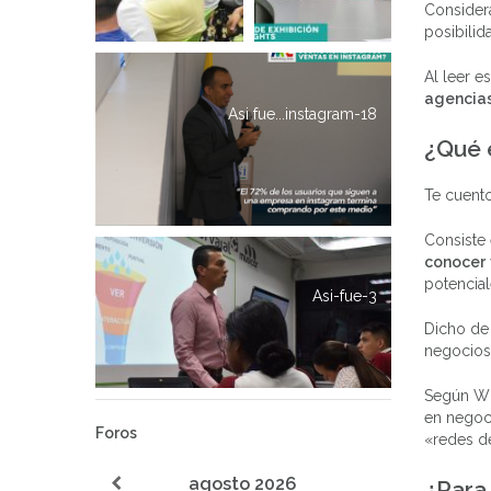
Considera
posibilid
Al leer 
agencias
Asi fue...instagram-18
¿Qué 
Te cuento
Consiste
conocer
potencial
Asi-fue-3
Dicho de 
negocios
Según Wik
en negoci
Foros
«redes d
agosto
2026
¿Para 