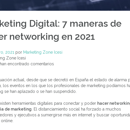
keting Digital: 7 maneras de
er networking en 2021
n
ro, 2021
por
Marketing Zone Icesi
ng Zone Icesi
Foro: Identidad
Empresarial, El
han encontrado comentarios
branding define tu
futuro en los
Foro: N
negocios
apl
tuación actual, desde que se decretó en España el estado de alarma p
Eventos Realizados
mar
, los eventos en los que los profesionales de marketing podíamos h
behavio
ng se han aplazado o se han suspendido.
Eventos R
n
existen herramientas digitales para conectar y poder
hacer networkin
ia de marketing
. El distanciamiento social ha forzado a muchos
dores y ejecutivos a sumergirse más en internet y buscar oportuni
 online.