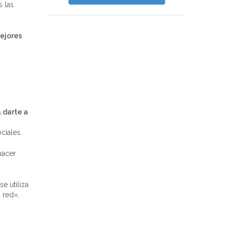
s las
ejores
 darte a
ciales.
hacer
e utiliza
 red»,