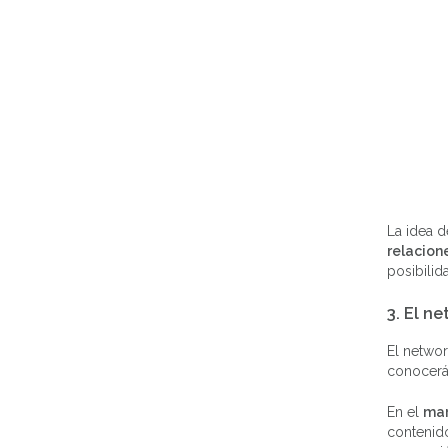
La idea d
relacion
posibilid
3. El n
El networ
conocerá 
En el
mar
contenido