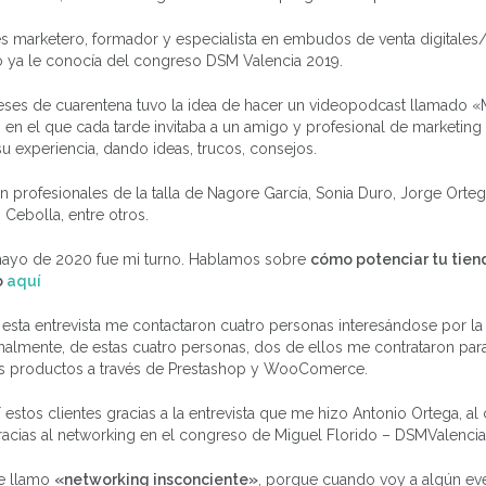
s marketero, formador y especialista en embudos de venta digitales
o ya le conocía del congreso DSM Valencia 2019.
eses de cuarentena tuvo la idea de hacer un videopodcast llamado «
 en el que cada tarde invitaba a un amigo y profesional de marketing
u experiencia, dando ideas, trucos, consejos.
 profesionales de la talla de Nagore García, Sonia Duro, Jorge Orteg
Cebolla, entre otros.
 mayo de 2020 fue mi turno. Hablamos sobre
cómo potenciar tu tiend
o
aquí
 esta entrevista me contactaron cuatro personas interesándose por la
inalmente, de estas cuatro personas, dos de ellos me contrataron par
us productos a través de Prestashop y WooComerce.
estos clientes gracias a la entrevista que me hizo Antonio Ortega, al 
acias al networking en el congreso de Miguel Florido – DSMValencia
le llamo
«networking insconciente»
, porque cuando voy a algún ev