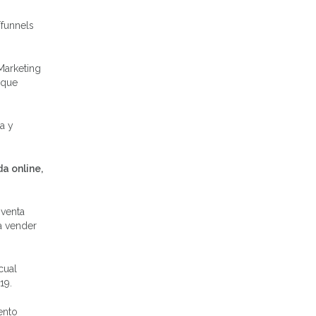
/funnels
Marketing
 que
a y
a online,
 venta
a vender
cual
19.
ento