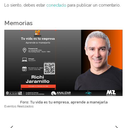
entradas
Lo siento, debes estar
conectado
para publicar un comentario.
Memorias
Foro: Tu vida es tu empresa, aprende a manejarla
Eventos Realizados