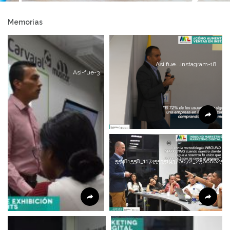
pasar
Memorias
Asi fue...instagram-18
Asi-fue-3
55481558_1174553519376072_256666257