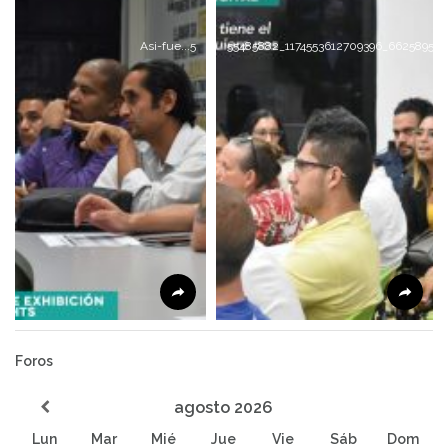
Asi-fue...5
55485882_1174553612709396_662589554
Foros
agosto
2026
Lun
Mar
Mié
Jue
Vie
Sáb
Dom