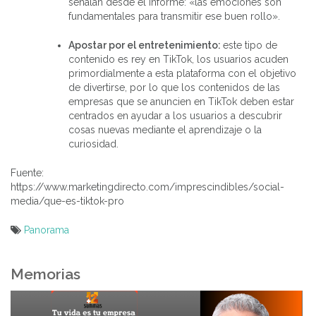
señalan desde el informe: «las emociones son
fundamentales para transmitir ese buen rollo».
Apostar por el entretenimiento:
este tipo de
contenido es rey en TikTok, los usuarios acuden
primordialmente a esta plataforma con el objetivo
de divertirse, por lo que los contenidos de las
empresas que se anuncien en TikTok deben estar
centrados en ayudar a los usuarios a descubrir
cosas nuevas mediante el aprendizaje o la
curiosidad.
Fuente:
https://www.marketingdirecto.com/imprescindibles/social-
media/que-es-tiktok-pro
Panorama
Navegación
de
Memorias
entradas