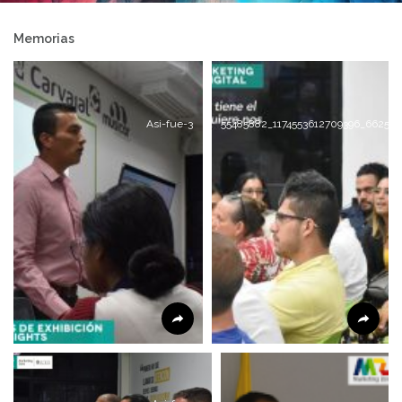
Memorias
Asi-fue-3
55485882_1174553612709396_662589