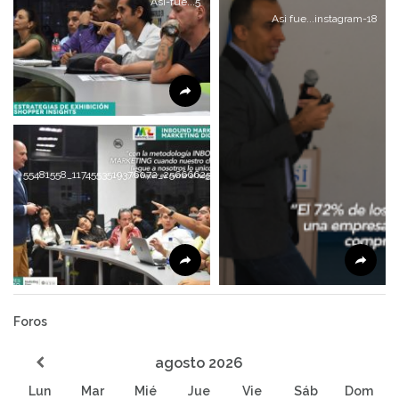
Asi-fue...5
Asi fue...instagram-18
55481558_1174553519376072_256666257766481920_n
Foros
agosto
2026
Lun
Mar
Mié
Jue
Vie
Sáb
Dom