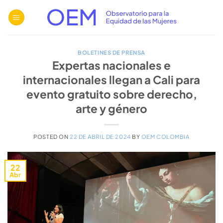
Saltar
al
contenido
BOLETINES DE PRENSA
Expertas nacionales e
internacionales llegan a Cali para
evento gratuito sobre derecho,
arte y género
POSTED ON
22 DE ABRIL DE 2024
BY
OEM COLOMBIA
22
Abr