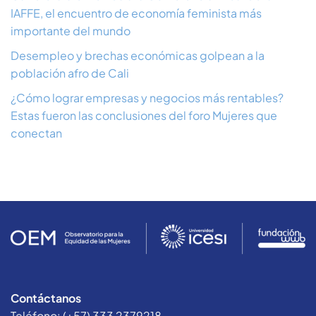
IAFFE, el encuentro de economía feminista más
importante del mundo
Desempleo y brechas económicas golpean a la
población afro de Cali
¿Cómo lograr empresas y negocios más rentables?
Estas fueron las conclusiones del foro Mujeres que
conectan
Contáctanos
Teléfono: (+57) 333 2379218