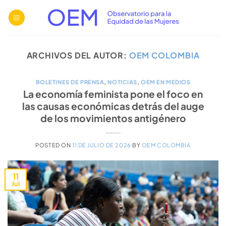
Saltar
al
contenido
ARCHIVOS DEL AUTOR:
OEM COLOMBIA
BOLETINES DE PRENSA
,
NOTICIAS
,
OEM EN MEDIOS
La economía feminista pone el foco en
las causas económicas detrás del auge
de los movimientos antigénero
POSTED ON
11 DE JULIO DE 2026
BY
OEM COLOMBIA
11
Jul