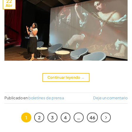
22
Abr
Continuar leyendo
→
Publicado en
boletines de prensa
Deje un comentario
1
2
3
4
…
46