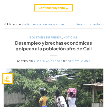
Continuar leyendo
→
Publicado en
boletines de prensa
,
noticias
Deje un comentario
BOLETINES DE PRENSA
,
NOTICIAS
Desempleo y brechas económicas
golpean a la población afro de Cali
POSTED ON
21 DE MAYO DE 2025
BY
OEM COLOMBIA
21
May