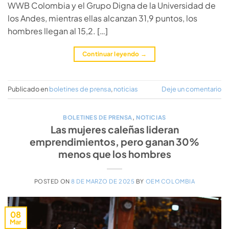
WWB Colombia y el Grupo Digna de la Universidad de
los Andes, mientras ellas alcanzan 31,9 puntos, los
hombres llegan al 15,2. […]
Continuar leyendo
→
Publicado en
boletines de prensa
,
noticias
Deje un comentario
BOLETINES DE PRENSA
,
NOTICIAS
Las mujeres caleñas lideran
emprendimientos, pero ganan 30%
menos que los hombres
POSTED ON
8 DE MARZO DE 2025
BY
OEM COLOMBIA
08
Mar