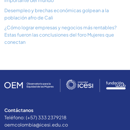
importante del mundo
Desempleo y brechas económicas golpean a la
población afro de Cali
¿Cómo lograr empresas y negocios más rentables?
Estas fueron las conclusiones del foro Mujeres que
conectan
Contáctanos
Teléfono: (+57) 333 2379218
oemcolombia@icesi.edu.co