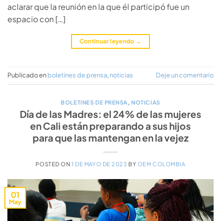
aclarar que la reunión en la que él participó fue un
espacio con […]
Continuar leyendo
→
Publicado en
boletines de prensa
,
noticias
Deje un comentario
BOLETINES DE PRENSA
,
NOTICIAS
Día de las Madres: el 24% de las mujeres
en Cali están preparando a sus hijos
para que las mantengan en la vejez
POSTED ON
1 DE MAYO DE 2023
BY
OEM COLOMBIA
01
May