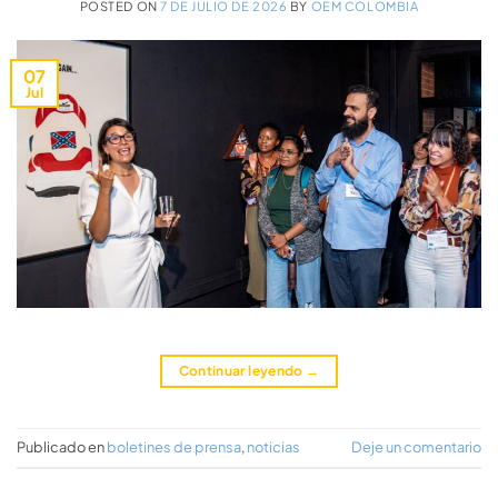
POSTED ON
7 DE JULIO DE 2026
BY
OEM COLOMBIA
07
Jul
Continuar leyendo
→
Publicado en
boletines de prensa
,
noticias
Deje un comentario