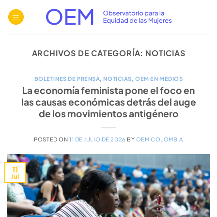
Saltar
al
contenido
ARCHIVOS DE CATEGORÍA:
NOTICIAS
BOLETINES DE PRENSA
,
NOTICIAS
,
OEM EN MEDIOS
La economía feminista pone el foco en
las causas económicas detrás del auge
de los movimientos antigénero
POSTED ON
11 DE JULIO DE 2026
BY
OEM COLOMBIA
11
Jul