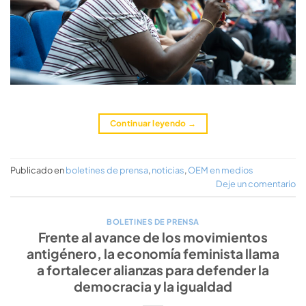
Continuar leyendo
→
Publicado en
boletines de prensa
,
noticias
,
OEM en medios
Deje un comentario
BOLETINES DE PRENSA
Frente al avance de los movimientos
antigénero, la economía feminista llama
a fortalecer alianzas para defender la
democracia y la igualdad