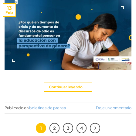
13
Feb
Continuar leyendo
→
Publicado en
boletines de prensa
Deje un comentario
1
2
3
4