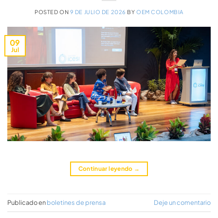
POSTED ON
9 DE JULIO DE 2026
BY
OEM COLOMBIA
09
Jul
Continuar leyendo
→
Publicado en
boletines de prensa
Deje un comentario