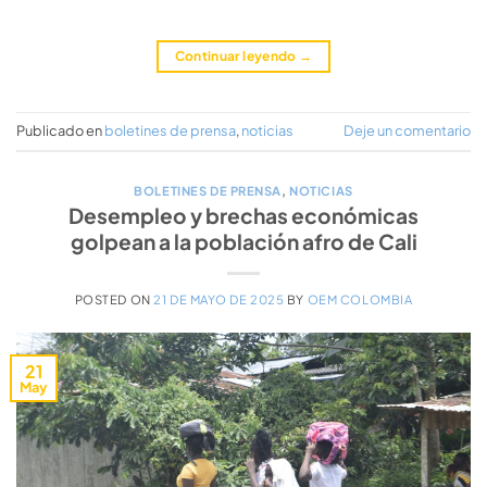
Continuar leyendo
→
Publicado en
boletines de prensa
,
noticias
Deje un comentario
BOLETINES DE PRENSA
,
NOTICIAS
Desempleo y brechas económicas
golpean a la población afro de Cali
POSTED ON
21 DE MAYO DE 2025
BY
OEM COLOMBIA
21
May