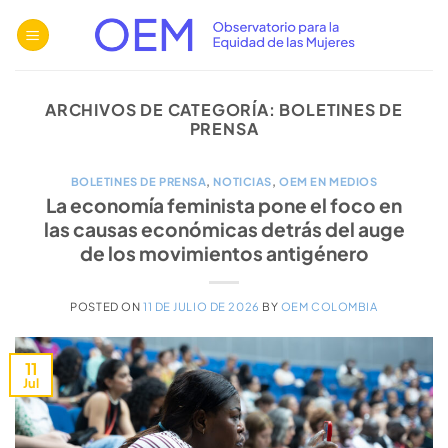
Saltar
al
contenido
ARCHIVOS DE CATEGORÍA:
BOLETINES DE
PRENSA
BOLETINES DE PRENSA
,
NOTICIAS
,
OEM EN MEDIOS
La economía feminista pone el foco en
las causas económicas detrás del auge
de los movimientos antigénero
POSTED ON
11 DE JULIO DE 2026
BY
OEM COLOMBIA
11
Jul