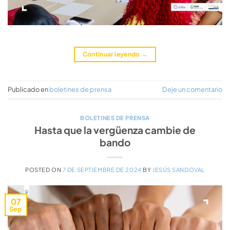
Continuar leyendo
→
Publicado en
boletines de prensa
Deje un comentario
BOLETINES DE PRENSA
Hasta que la vergüenza cambie de
bando
POSTED ON
7 DE SEPTIEMBRE DE 2024
BY
JESÚS SANDOVAL
07
Sep