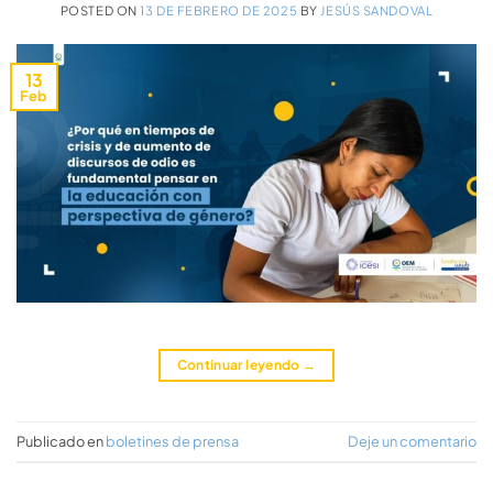
POSTED ON
13 DE FEBRERO DE 2025
BY
JESÚS SANDOVAL
13
Feb
Continuar leyendo
→
Publicado en
boletines de prensa
Deje un comentario