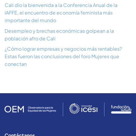
Cali dio la bienvenida a la Conferencia Anual de la
IAFFE, el encuentro de economía feminista más
importante del mundo
Desempleo y brechas económicas golpean a la
población afro de Cali
¿Cómo lograr empresas y negocios más rentables?
Estas fueron las conclusiones del foro Mujeres que
conectan
Contáctanos