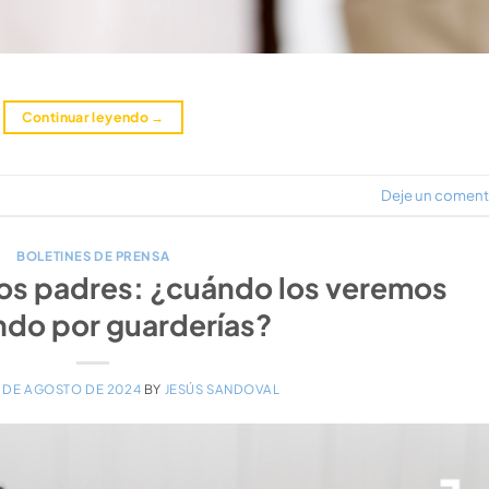
Continuar leyendo
→
Deje un coment
BOLETINES DE PRENSA
y los padres: ¿cuándo los veremos
ndo por guarderías?
5 DE AGOSTO DE 2024
BY
JESÚS SANDOVAL