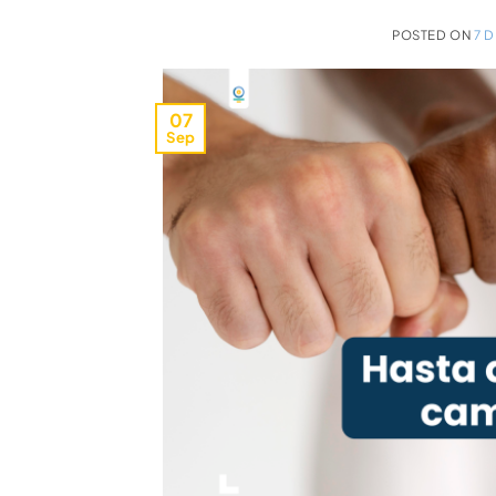
POSTED ON
7 
07
Sep