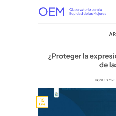
Saltar
al
contenido
AR
¿Proteger la expresió
de la
POSTED ON
15
Ene