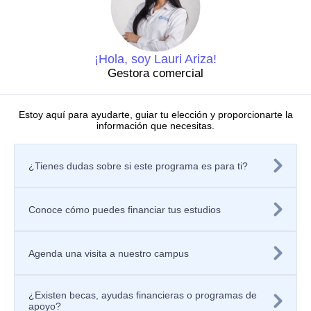
Dirección de Investigaciones
Dirección de investigaciones
Portal de investigación
Grupos y semilleros de investigación
Centros de investigación
¡Hola, soy Lauri Ariza!
Proyectos de investigación
Gestora comercial
Directorio de investigadores
Nuestras publicaciones
Laboratorios
Estoy aquí para ayudarte, guiar tu elección y proporcionarte la
información que necesitas.
Editorial
Políticas
Tratamiento de datos personales
¿Tienes dudas sobre si este programa es para ti?
Política de privacidad de los sitios web
Aviso de privacidad
Mecanismos o canales de atención
Política de Seguridad de la Información
Conoce cómo puedes financiar tus estudios
Contáctanos
Solicitar información
Registra tu PQRSF
Agenda una visita a nuestro campus
Universidad Icesi, Calle 18 No. 122-135
Pance, Cali – Colombia
Teléfono: +57 (602) 555 2334
¿Existen becas, ayudas financieras o programas de
Celular: +57 300 910 8606
apoyo?
ventanillaunicaicesi@icesi.edu.co