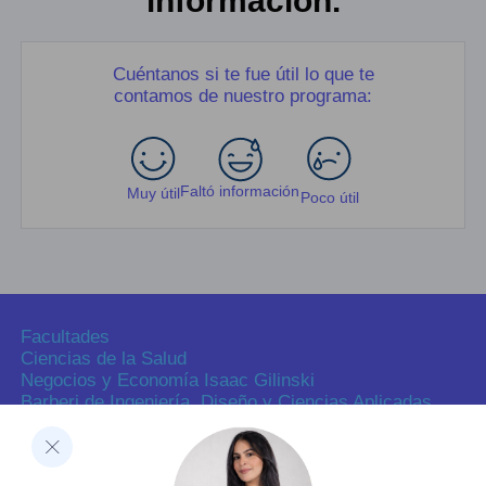
información.
Cuéntanos si te fue útil lo que te
contamos de nuestro programa:
Faltó información
Muy útil
Poco útil
Facultades
Ciencias de la Salud
Negocios y Economía Isaac Gilinski
Barberi de Ingeniería, Diseño y Ciencias Aplicadas
Ciencias Humanas
Decanatura de Innovación Educativa y Fortalecimiento
del PEI