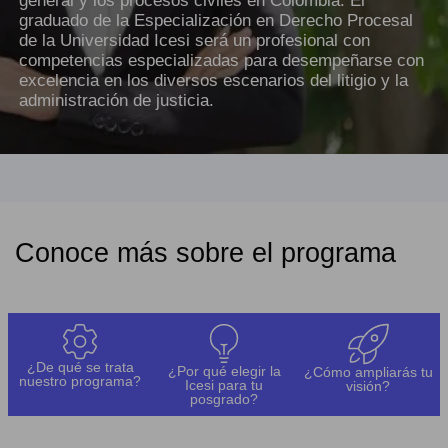
general y los procesos civiles en Colombia. El
graduado de la Especialización en Derecho Procesal
de la Universidad Icesi será un profesional con
competencias especializadas para desempeñarse con
excelencia en los diversos escenarios del litigio y la
administración de justicia.
Conoce más sobre el programa
¿De qué se trata
¿Por qué elegir la
¿Cómo ampliarás tu
nuestro programa?
Icesi para tu
visión?
posgrado?