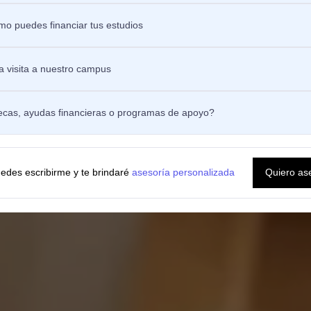
o puedes financiar tus estudios
 salud o eres un profesional con
 a la primera infancia, esta
 visita a nuestro campus
ecas, ayudas financieras o programas de apoyo?
edes escribirme y te brindaré
asesoría personalizada
Quiero as