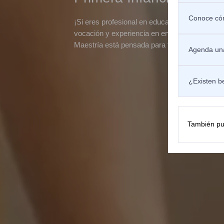
Conoce cóm
¡Si eres profesional en educación, psicología,
vocación y experiencia en entornos de atención
Maestría está pensada para ti!
Agenda una
¿Existen b
También pu