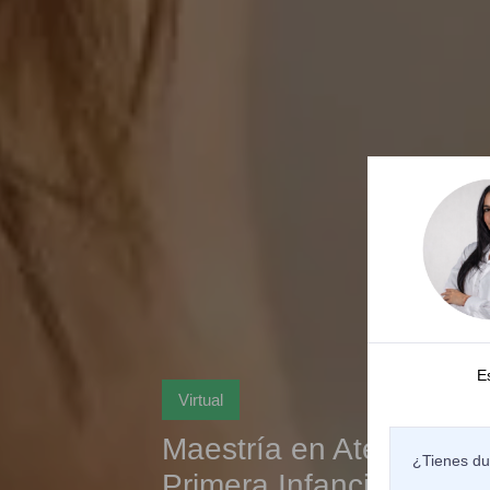
E
Virtual
Maestría en Atención Int
¿Tienes du
Primera Infancia