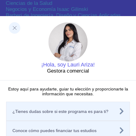
Ciencias de la Salud
Negocios y Economía Isaac Gilinski
Barberi de Ingeniería, Diseño y Ciencias Aplicadas
Ciencias Humanas
Decanatura de Innovación Educativa y Fortalecimiento
del PEI
Dirección de Investigaciones
Dirección de investigaciones
Portal de investigación
Grupos y semilleros de investigación
Centros de investigación
¡Hola, soy Lauri Ariza!
Proyectos de investigación
Gestora comercial
Directorio de investigadores
Nuestras publicaciones
Laboratorios
Estoy aquí para ayudarte, guiar tu elección y proporcionarte la
información que necesitas.
Editorial
Políticas
Tratamiento de datos personales
¿Tienes dudas sobre si este programa es para ti?
Política de privacidad de los sitios web
Aviso de privacidad
Mecanismos o canales de atención
Política de Seguridad de la Información
Conoce cómo puedes financiar tus estudios