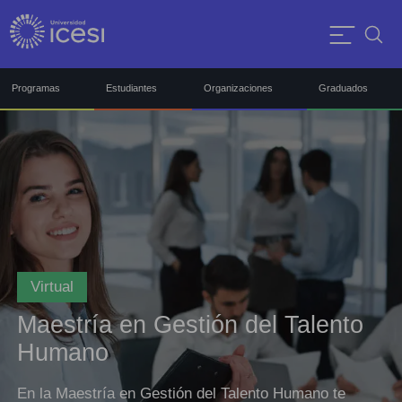
Programas
Estudiantes
Organizaciones
Graduados
Virtual
Maestría en Gestión del Talento
Humano
En la Maestría en Gestión del Talento Humano te