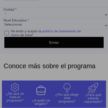
Ciudad *
Nivel Educativo *
He leído y acepto la
política de tratamiento de
datos
de Icesi*
Conoce más sobre el programa
¿De qué se
¿Por qué elegir
¿Para qué
trata el
este
estarás
programa?
¿A quién va
programa?
capacitado?
dirigido?