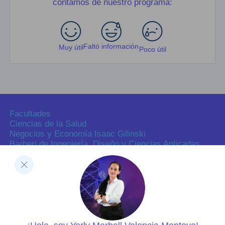
contamos de nuestro programa:
Faltó información
Muy útil
Poco útil
Facultades
Ciencias de la Salud
Negocios y Economía Isaac Gilinski
Barberi de Ingeniería, Diseño y Ciencias Aplicadas
Ciencias Humanas
Decanatura de Innovación Educativa y Fortalecimiento
del PEI
Dirección de Investigaciones
Dirección de investigaciones
Portal de investigación
Grupos y semilleros de investigación
Centros de investigación