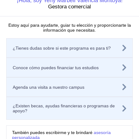
¡Hola, soy Yerly Marbell Valencia Montoya!
Proyectos de investigación
Gestora comercial
Directorio de investigadores
Nuestras publicaciones
Laboratorios
Estoy aquí para ayudarte, guiar tu elección y proporcionarte la
información que necesitas.
Editorial
Políticas
Tratamiento de datos personales
¿Tienes dudas sobre si este programa es para ti?
Política de privacidad de los sitios web
Aviso de privacidad
Mecanismos o canales de atención
Política de Seguridad de la Información
Conoce cómo puedes financiar tus estudios
Contáctanos
Solicitar información
Registra tu PQRSF
Agenda una visita a nuestro campus
Universidad Icesi, Calle 18 No. 122-135
Pance, Cali – Colombia
Teléfono: +57 (602) 555 2334
¿Existen becas, ayudas financieras o programas de
Celular: +57 300 910 8606
apoyo?
ventanillaunicaicesi@icesi.edu.co
También puedes escribirme y te brindaré
asesoría
personalizada