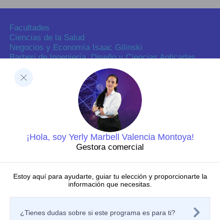
Facultades
Ciencias de la Salud
Negocios y Economía Isaac Gilinski
Barberi de Ingeniería, Diseño y Ciencias Aplicadas
Ciencias Humanas
Decanatura de Innovación Educativa y Fortalecimiento
del PEI
Dirección de Investigaciones
Dirección de investigaciones
Portal de investigación
Grupos y semilleros de investigación
Centros de investigación
¡Hola, soy Yerly Marbell Valencia Montoya!
Proyectos de investigación
Gestora comercial
Directorio de investigadores
Nuestras publicaciones
Laboratorios
Estoy aquí para ayudarte, guiar tu elección y proporcionarte la
información que necesitas.
Editorial
Políticas
Tratamiento de datos personales
¿Tienes dudas sobre si este programa es para ti?
Política de privacidad de los sitios web