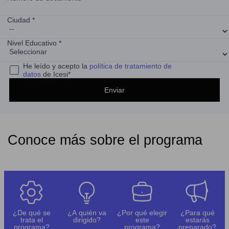
Ciudad *
Nivel Educativo *
He leído y acepto la
política de tratamiento de
datos
de Icesi*
Conoce más sobre el programa
¿De qué se
¿A quién va
¿Por qué elegir
¿Para qué
trata el
dirigido?
este
estarás
programa?
programa?
preparado?