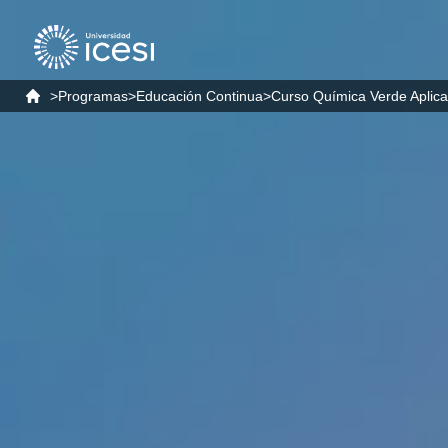
>
Programas
>
Educación Continua
>