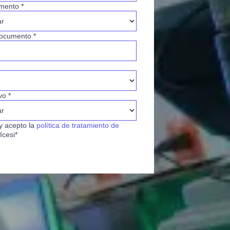
mento *
ocumento *
vo *
y acepto la
política de tratamiento de
Icesi*