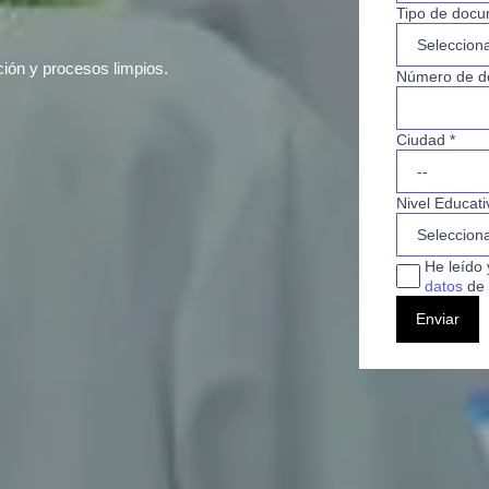
Tipo de docu
ción y procesos limpios.
Número de d
Ciudad *
Nivel Educati
He leído 
datos
de 