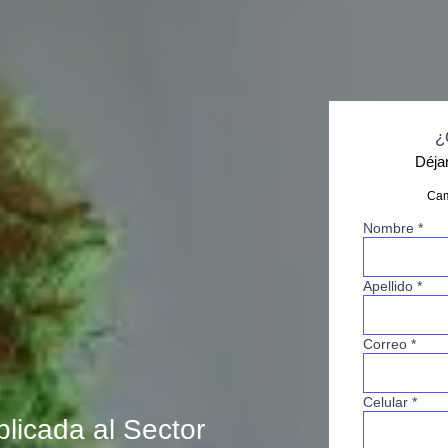
¿
Déja
Cam
Nombre *
Apellido *
Correo *
Celular *
licada al Sector