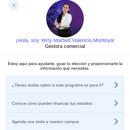
Decanatura de Innovación Educativa y Fortalecimiento
del PEI
Dirección de Investigaciones
Dirección de investigaciones
Portal de investigación
Grupos y semilleros de investigación
Centros de investigación
¡Hola, soy Yerly Marbell Valencia Montoya!
Proyectos de investigación
Gestora comercial
Directorio de investigadores
Nuestras publicaciones
Laboratorios
Estoy aquí para ayudarte, guiar tu elección y proporcionarte la
información que necesitas.
Editorial
Políticas
Tratamiento de datos personales
¿Tienes dudas sobre si este programa es para ti?
Política de privacidad de los sitios web
Aviso de privacidad
Mecanismos o canales de atención
Política de Seguridad de la Información
Conoce cómo puedes financiar tus estudios
Contáctanos
Solicitar información
Registra tu PQRSF
Agenda una visita a nuestro campus
Universidad Icesi, Calle 18 No. 122-135