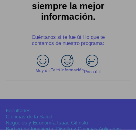
siempre la mejor
información.
Cuéntanos si te fue útil lo que te
contamos de nuestro programa:
Faltó información
Muy útil
Poco útil
Facultades
Ciencias de la Salud
Negocios y Economía Isaac Gilinski
Barberi de Ingeniería, Diseño y Ciencias Aplicadas
Ciencias Humanas