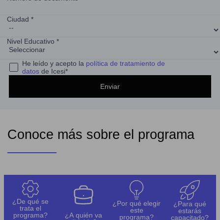
Ciudad *
Nivel Educativo *
He leído y acepto la
política de tratamiento de
datos
de Icesi*
Conoce más sobre el programa
¿De qué se
¿Por qué elegir
¿Para qué
trata el
este
estarás
programa?
¿A quién va
programa?
capacitado?