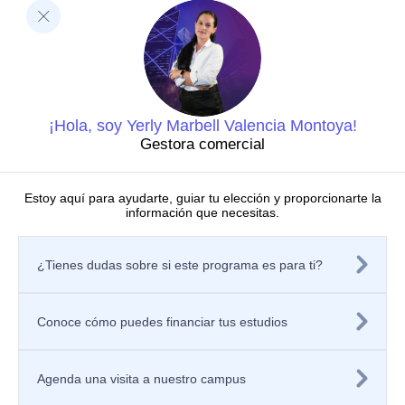
Decanatura de Innovación Educativa y Fortalecimiento
del PEI
Dirección de Investigaciones
Dirección de investigaciones
Portal de investigación
Grupos y semilleros de investigación
Centros de investigación
¡Hola, soy Yerly Marbell Valencia Montoya!
Proyectos de investigación
Gestora comercial
Directorio de investigadores
Nuestras publicaciones
Laboratorios
Estoy aquí para ayudarte, guiar tu elección y proporcionarte la
información que necesitas.
Editorial
Políticas
Tratamiento de datos personales
¿Tienes dudas sobre si este programa es para ti?
Política de privacidad de los sitios web
Aviso de privacidad
Mecanismos o canales de atención
Política de Seguridad de la Información
Conoce cómo puedes financiar tus estudios
Contáctanos
Solicitar información
Registra tu PQRSF
Agenda una visita a nuestro campus
Universidad Icesi, Calle 18 No. 122-135