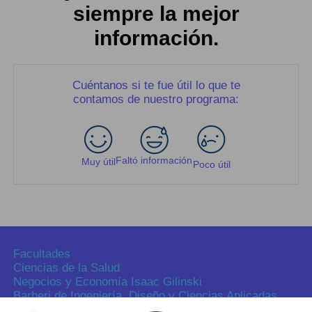
siempre la mejor
información.
Cuéntanos si te fue útil lo que te
contamos de nuestro programa:
Faltó información
Muy útil
Poco útil
Facultades
Ciencias de la Salud
Negocios y Economía Isaac Gilinski
Barberi de Ingeniería, Diseño y Ciencias Aplicadas
Ciencias Humanas