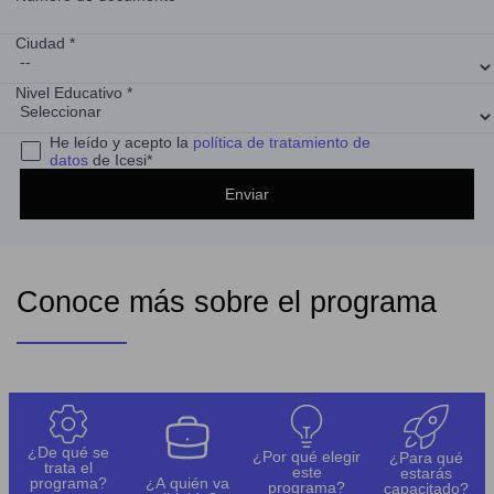
Ciudad *
Nivel Educativo *
He leído y acepto la
política de tratamiento de
datos
de Icesi*
Conoce más sobre el programa
¿De qué se
¿Por qué elegir
¿Para qué
trata el
este
estarás
programa?
¿A quién va
programa?
capacitado?