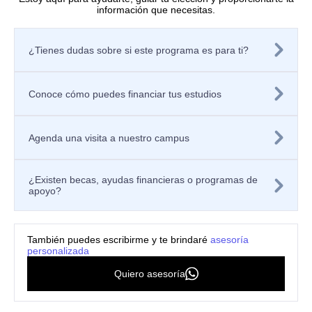
Editorial
información que necesitas.
Políticas
Tratamiento de datos personales
¿Tienes dudas sobre si este programa es para ti?
Política de privacidad de los sitios web
Aviso de privacidad
Mecanismos o canales de atención
Política de Seguridad de la Información
Conoce cómo puedes financiar tus estudios
Contáctanos
Solicitar información
Registra tu PQRSF
Agenda una visita a nuestro campus
Universidad Icesi, Calle 18 No. 122-135
Pance, Cali – Colombia
Teléfono: +57 (602) 555 2334
¿Existen becas, ayudas financieras o programas de
Celular: +57 300 910 8606
apoyo?
ventanillaunicaicesi@icesi.edu.co
3 semestres
También puedes escribirme y te brindaré
asesoría
personalizada
$15.050.000
Valor del
semestre
Quiero asesoría
Inscríbete
Quiero asesoría
*El monto de inversión varía
aquí
personalizada
según el incremento anual por
IPC