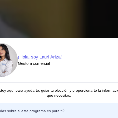
¡Hola, soy Lauri Ariza!
Gestora comercial
stoy aquí para ayudarte, guiar tu elección y proporcionarte la informaci
que necesitas.
uantitativas
das sobre si este programa es para ti?