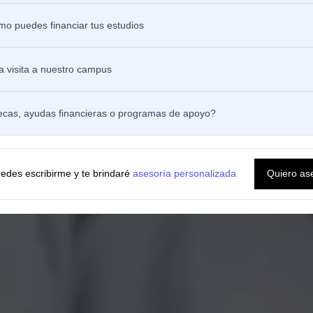
ar tus habilidades analíticas y de
o puedes financiar tus estudios
 Finanzas Cuantitativas de la
acar en áreas como la
a toma de decisiones estratégicas.
 visita a nuestro campus
ecas, ayudas financieras o programas de apoyo?
edes escribirme y te brindaré
asesoría personalizada
Quiero as