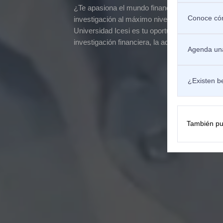
¿Te apasiona el mundo financiero y buscas llev
Conoce cóm
investigación al máximo nivel? La Maestría en
Universidad Icesi es tu oportunidad para dest
investigación financiera, la administración y l
Agenda una
¿Existen b
También pu