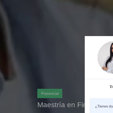
E
Presencial
Maestría en Finanzas C
¿Tienes du