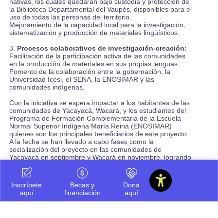
nativas, los cuales quedarán bajo custodia y protección de
la Biblioteca Departamental del Vaupés, disponibles para el
uso de todas las personas del territorio.
Mejoramiento de la capacidad local para la investigación,
sistematización y producción de materiales lingüísticos.
3.
Procesos colaborativos de investigación-creación:
Facilitación de la participación activa de las comunidades
en la producción de materiales en sus propias lenguas.
Fomento de la colaboración entre la gobernación, la
Universidad Icesi, el SENA, la ENOSIMAR y las
comunidades indígenas.
Con la iniciativa se espera impactar a los habitantes de las
comunidades de Yacayacá, Wacará, y los estudiantes del
Programa de Formación Complementaria de la Escuela
Normal Superior Indígena María Reina (ENOSIMAR)
quienes son los principales beneficiarios de este proyecto.
A la fecha se han llevado a cabo fases como la
socialización del proyecto en las comunidades de
Yacayacá en septiembre y Wacará en noviembre, logrando
así una base sólida para la implementación futura y sobre
todo un importante apoyo y colaboración de todas las
partes involucradas en este esfuerzo conjunto por
Inscríbete
Becas y
Dona
preservar la riqueza cultural y lingüística de nuestro país
aquí
financiación
aquí
han sido fundamentales.