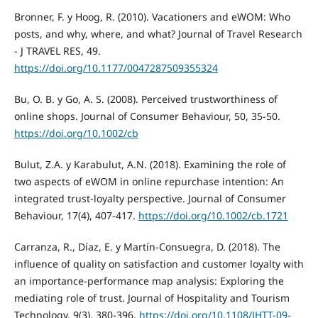
Bronner, F. y Hoog, R. (2010). Vacationers and eWOM: Who
posts, and why, where, and what? Journal of Travel Research
- J TRAVEL RES, 49.
https://doi.org/10.1177/0047287509355324
Bu, O. B. y Go, A. S. (2008). Perceived trustworthiness of
online shops. Journal of Consumer Behaviour, 50, 35-50.
https://doi.org/10.1002/cb
Bulut, Z.A. y Karabulut, A.N. (2018). Examining the role of
two aspects of eWOM in online repurchase intention: An
integrated trust-loyalty perspective. Journal of Consumer
Behaviour, 17(4), 407-417.
https://doi.org/10.1002/cb.1721
Carranza, R., Díaz, E. y Martín-Consuegra, D. (2018). The
influence of quality on satisfaction and customer loyalty with
an importance-performance map analysis: Exploring the
mediating role of trust. Journal of Hospitality and Tourism
Technology, 9(3), 380-396.
https://doi.org/10.1108/JHTT-09-