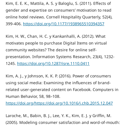
Kim, E. E. K., Mattila, A. S. y Baloglu, S. (2011). Effects of
gender and expertise on consumers’ motivation to read
online hotel reviews. Cornell Hospitality Quarterly, 52(4),
399-406.
https://doi.org/10.1177/1938965510394357
Kim, H. W., Chan, H. C. y Kankanhalli, A. (2012). What
motivates people to purchase Digital Items on virtual
community websites? The desire for online self-
presentation. Information Systems Research, 23(4), 1232-
1245.
https://doi.org/10.1287/isre.1110.0411
Kim, A. J., y Johnson, K. K. P. (2016). Power of consumers
using social media: Examining the influences of brand-
related user-generated content on Facebook. Computers in
Human Behavior, 58, 98–108.
https://doi.org/https://doi.org/10.1016/j.chb.2015.12.047
Laroche, M., Babin, B. J., Lee, Y. K., Kim, E. J. y Griffin, M.
(2005). Modeling consumer satisfaction and word-of-mouth: