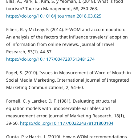
Ellis, A., Park, E., Kim, S. y Yeoman, I. (2018). What is food
tourism? Tourism Management, 68, 250-263.
https://doi.org/10.1016/j.tourman.2018.03.025
Filieri, R. y McLeay, F. (2014). E-WOM and accommodation:
An analysis of the factors that influence travelers’ adoption
of information from online reviews. Journal of Travel
Research, 53(1), 44-57.
https://doi.org/10.1177/0047287513481274
Fogel, S. (2010). Issues in Measurement of Word of Mouth in
Social Media Marketing. International Journal of Integrated
Marketing Communications, 2, 54–60.
Fornell, C. y Larcker, D. F. (1981). Evaluating structural
equation models with unobservable variables and
measurement error. Journal of Marketing Research, 18(1),
39-50.
https://doi.org/10.1177/002224378101800104
Gupta, P. y Harris, J. (2010). How e-WOM recommendations