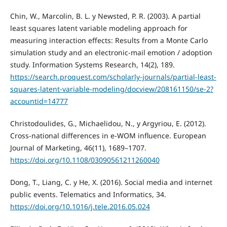
Chin, W., Marcolin, B. L. y Newsted, P. R. (2003). A partial
least squares latent variable modeling approach for
measuring interaction effects: Results from a Monte Carlo
simulation study and an electronic-mail emotion / adoption
study. Information Systems Research, 14(2), 189.
https://search.proquest.com/scholarly-journals/partial-least-
squares-latent-variable-modeling/docview/208161150/se-2?
accountid=14777
Christodoulides, G., Michaelidou, N., y Argyriou, E. (2012).
Cross-national differences in e-WOM influence. European
Journal of Marketing, 46(11), 1689–1707.
https://doi.org/10.1108/03090561211260040
Dong, T., Liang, C. y He, X. (2016). Social media and internet
public events. Telematics and Informatics, 34.
https://doi.org/10.1016/j.tele.2016.05.024