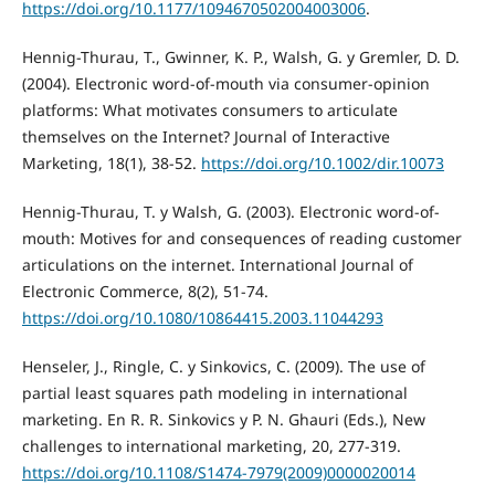
https://doi.org/10.1177/1094670502004003006
.
Hennig-Thurau, T., Gwinner, K. P., Walsh, G. y Gremler, D. D.
(2004). Electronic word-of-mouth via consumer-opinion
platforms: What motivates consumers to articulate
themselves on the Internet? Journal of Interactive
Marketing, 18(1), 38-52.
https://doi.org/10.1002/dir.10073
Hennig-Thurau, T. y Walsh, G. (2003). Electronic word-of-
mouth: Motives for and consequences of reading customer
articulations on the internet. International Journal of
Electronic Commerce, 8(2), 51-74.
https://doi.org/10.1080/10864415.2003.11044293
Henseler, J., Ringle, C. y Sinkovics, C. (2009). The use of
partial least squares path modeling in international
marketing. En R. R. Sinkovics y P. N. Ghauri (Eds.), New
challenges to international marketing, 20, 277-319.
https://doi.org/10.1108/S1474-7979(2009)0000020014