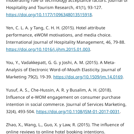
moderating role of technology acceptance factors. Journal of
Hospitality and Tourism Research, 41(1), 93-127.
https://doi.org/10.1177/1096348013515918
.
Yen, C. L. A. y Tang, C. H. H. (2015). Hotel attribute
performance, eWOM motivations, and media choice.
International Journal of Hospitality Management, 46, 79-88.
https://doi.org/10.1016/j.ijhm.2015.01.003
.
You, Y., Vadakkepatt, G. G. y Joshi, A. M. (2015). A Meta-
Analysis of Electronic Word-of-Mouth Elasticity. Journal of
Marketing 79(2), 19-39.
https://doi.org/10.1509/jm.14.0169
.
Yusuf, A. S., Che-Hussin, A. R. y Busalim, A. H. (2018).
Influence of e-WOM engagement on consumer purchase
intention in social commerce. Journal of Services Marketing,
32(4), 493-504.
https://doi.org/10.1108/JSM-01-2017-0031
.
Zhao, X., Wang, L., Guo, X. y Law, R. (2015). The influence of
online reviews to online hotel booking intentions.