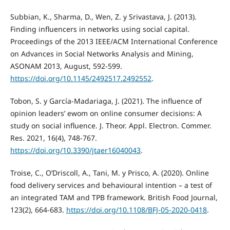
Subbian, K., Sharma, D., Wen, Z. y Srivastava, J. (2013).
Finding influencers in networks using social capital.
Proceedings of the 2013 IEEE/ACM International Conference
on Advances in Social Networks Analysis and Mining,
ASONAM 2013, August, 592-599.
https://doi.org/10.1145/2492517.2492552
.
Tobon, S. y García-Madariaga, J. (2021). The influence of
opinion leaders’ ewom on online consumer decisions: A
study on social influence. J. Theor. Appl. Electron. Commer.
Res. 2021, 16(4), 748-767.
https://doi.org/10.3390/jtaer16040043
.
Troise, C., O’Driscoll, A., Tani, M. y Prisco, A. (2020). Online
food delivery services and behavioural intention – a test of
an integrated TAM and TPB framework. British Food Journal,
123(2), 664-683.
https://doi.org/10.1108/BFJ-05-2020-0418
.