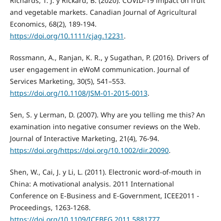
Richards, T. J. y Rickard, B. (2020). COVID-19 impact on fruit
and vegetable markets. Canadian Journal of Agricultural
Economics, 68(2), 189-194.
https://doi.org/10.1111/cjag.12231
.
Rossmann, A., Ranjan, K. R., y Sugathan, P. (2016). Drivers of
user engagement in eWoM communication. Journal of
Services Marketing, 30(5), 541–553.
https://doi.org/10.1108/JSM-01-2015-0013
.
Sen, S. y Lerman, D. (2007). Why are you telling me this? An
examination into negative consumer reviews on the Web.
Journal of Interactive Marketing, 21(4), 76-94.
https://doi.org/https://doi.org/10.1002/dir.20090
.
Shen, W., Cai, J. y Li, L. (2011). Electronic word-of-mouth in
China: A motivational analysis. 2011 International
Conference on E-Business and E-Government, ICEE2011 -
Proceedings, 1263-1268.
https://doi.org/10.1109/ICEBEG.2011.5881777
.