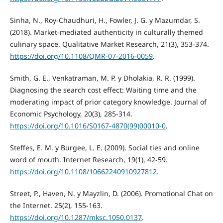
Sinha, N., Roy-Chaudhuri, H., Fowler, J. G. y Mazumdar, S.
(2018). Market-mediated authenticity in culturally themed
culinary space. Qualitative Market Research, 21(3), 353-374.
https://doi.org/10.1108/QMR-07-2016-0059
.
Smith, G. E., Venkatraman, M. P. y Dholakia, R. R. (1999).
Diagnosing the search cost effect: Waiting time and the
moderating impact of prior category knowledge. Journal of
Economic Psychology, 20(3), 285-314.
https://doi.org/10.1016/S0167-4870(99)00010-0
.
Steffes, E. M. y Burgee, L. E. (2009). Social ties and online
word of mouth. Internet Research, 19(1), 42-59.
https://doi.org/10.1108/10662240910927812
.
Street, P., Haven, N. y Mayzlin, D. (2006). Promotional Chat on
the Internet. 25(2), 155-163.
https://doi.org/10.1287/mksc.1050.0137
.