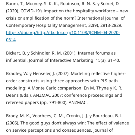
Baum, T., Mooney, S. K. K., Robinson, R. N. S. y Solnet, D.
(2020). COVID-19’s impact on the hospitality workforce – new
crisis or amplification of the norm? International Journal of
Contemporary Hospitality Management, 32(9), 2813-2829.
https://doi.org/http://dx.doi.org/10.1108/IJCHM-04-2020-
0314
Bickart, B. y Schindler, R. M. (2001). Internet forums as
influential. Journal of Interactive Marketing, 15(3), 31-40.
Bradley, W. y Henseler, J. (2007). Modeling reflective higher-
order constructs using three approaches with PLS path
modeling: A Monte Carlo comparison. En M. Thyne y K. R.
Deans (Eds.), ANZMAC 2007: conference proceedings and
refereed papers (pp. 791-800). ANZMAC.
Brady, M. K., Voorhees, C. M., Cronin, J. J. y Bourdeau, B. L.
(2006). The good guys don’t always win: The effect of valence
on service perceptions and consequences. Journal of