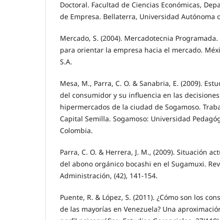
Doctoral. Facultad de Ciencias Económicas, De
de Empresa. Bellaterra, Universidad Autónoma 
Mercado, S. (2004). Mercadotecnia Programada. P
para orientar la empresa hacia el mercado. Méxic
S.A.
Mesa, M., Parra, C. O. & Sanabria, E. (2009). Es
del consumidor y su influencia en las decisione
hipermercados de la ciudad de Sogamoso. Trabaj
Capital Semilla. Sogamoso: Universidad Pedagóg
Colombia.
Parra, C. O. & Herrera, J. M., (2009). Situación ac
del abono orgánico bocashi en el Sugamuxi. Re
Administración, (42), 141-154.
Puente, R. & López, S. (2011). ¿Cómo son los c
de las mayorías en Venezuela? Una aproximación