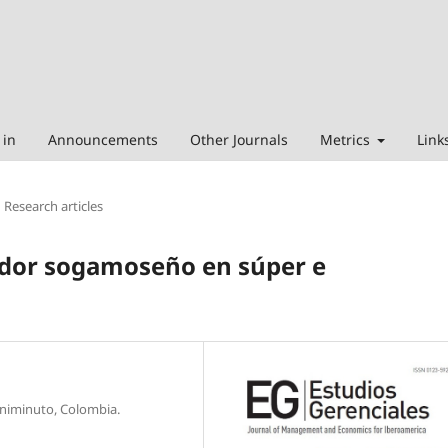
 in
Announcements
Other Journals
Metrics
Link
Research articles
ador sogamoseño en súper e
Uniminuto, Colombia.