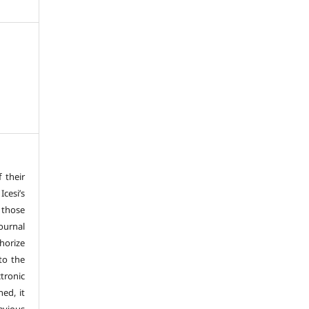
f their
cesi’s
 those
ournal
horize
 to the
tronic
hed, it