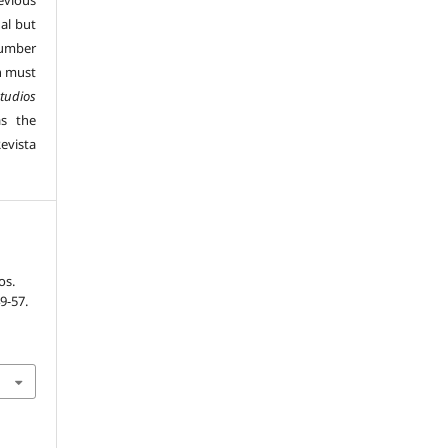
vious
al but
number
n must
tudios
s the
evista
os.
49-57.