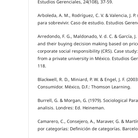
Estudios Gerenciales, 24(108), 37-59.
Arboleda, A. M., Rodríguez, C. V. & Valencia, J. P.
para sobrevivir. Caso de estudio. Estudios Gerenc
Arredondo, F. G., Maldonado, V. d. C. & García, J.
and their buying decision making based on pric
corporate social responsibility (CRS). Case stud
from a private university in México. Estudios Ger
118.
Blackwell, R. D., Miniard, P. W. & Engel, J. F. (2
Consumidor. México, D.F.: Thomson Learning.
Burrell, G. & Morgan, G. (1979). Sociological Pa
analisis. Londres: Ed. Heineman.
Camarero, C., Consejero, A., Maraver, G. & Martín
por categorías: Definición de categorías. Barcelo