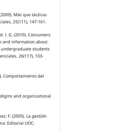
 (2009). Más que tácticas
iales, 25(111), 147-161.
 d. l. G. (2010). Consumers
e and information about
y: undergraduate students
enciales, 26(117), 103-
003). Comportamiento del
radigms and organizational
ez, F. (2005). La gestión
na: Editorial UOC.