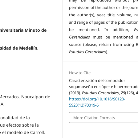
may be reproduced without pre
permission of the author or the journ
the author(s), year, title, volume, 
and range of pages of the publicatio
be mentioned. In addition,
Es
niversitaria Minuto de
Gerenciales
must be mentioned a
source (please, refrain from using R
sidad de Medellín,
Estudios Gerenciales
).
How to Cite
Caracterización del comprador
sogamoseño en súper e hipermercad
(2013).
Estudios Gerenciales
,
29
(126), 
de Mercados. Naucalpan de
https://doi.org/10.1016/S0123-
.A.
5923(13)70019-6
ionalidad de la
More Citation Formats
us efectos sobre la
 el modelo de Carroll.