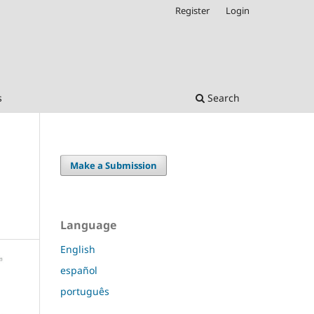
Register
Login
s
Search
Make a Submission
Language
English
español
português