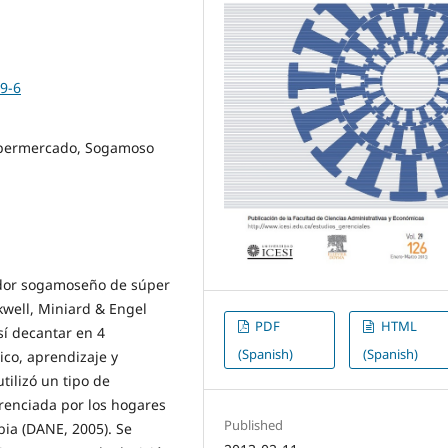
19-6
upermercado, Sogamoso
rador sogamoseño de súper
well, Miniard & Engel
PDF
HTML
sí decantar en 4
(Spanish)
(Spanish)
ico, aprendizaje y
utilizó un tipo de
erenciada por los hogares
Published
ia (DANE, 2005). Se