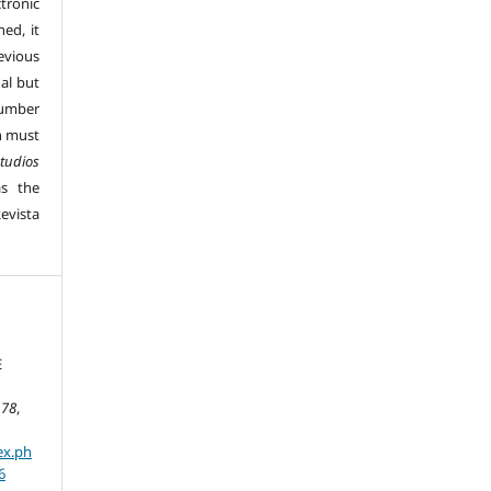
tronic
hed, it
vious
al but
number
n must
tudios
s the
evista
E
,
78
,
ex.ph
6