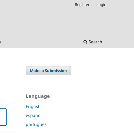
Register
Login
s
Search
Make a Submission
E
Language
English
español
português