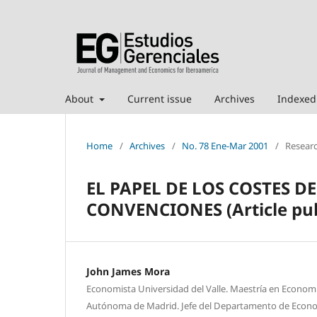
About
Current issue
Archives
Indexed
Home
/
Archives
/
No. 78 Ene-Mar 2001
/
Researc
EL PAPEL DE LOS COSTES 
CONVENCIONES (Article pub
John James Mora
Economista Universidad del Valle. Maestría en Econom
Autónoma de Madrid. Jefe del Departamento de Econom