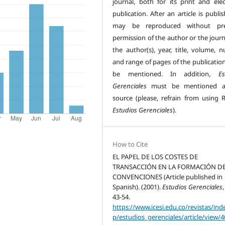
journal, both for its print and elec
publication. After an article is publis
may be reproduced without pre
permission of the author or the journ
the author(s), year, title, volume, 
and range of pages of the publicatio
be mentioned. In addition,
Es
Gerenciales
must be mentioned a
source (please, refrain from using R
Estudios Gerenciales
).
How to Cite
EL PAPEL DE LOS COSTES DE
TRANSACCIÓN EN LA FORMACIÓN D
CONVENCIONES (Article published in
Spanish). (2001).
Estudios Gerenciales
43-54.
https://www.icesi.edu.co/revistas/ind
p/estudios_gerenciales/article/view/4