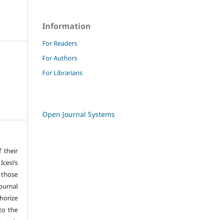
Information
For Readers
For Authors
For Librarians
Open Journal Systems
f their
cesi’s
 those
ournal
horize
 to the