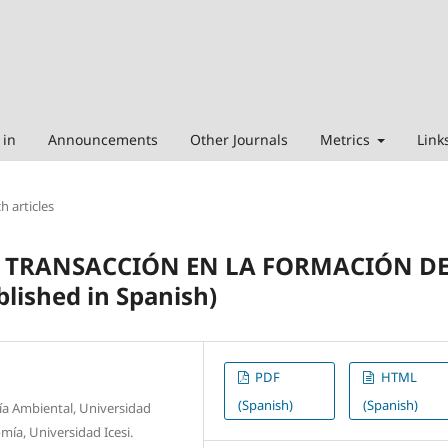
 in
Announcements
Other Journals
Metrics
Link
h articles
DE TRANSACCIÓN EN LA FORMACIÓN D
lished in Spanish)
PDF
HTML
(Spanish)
(Spanish)
ía Ambiental, Universidad
ía, Universidad Icesi.