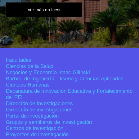
Ver más en Icesi
Facultades
Ciencias de la Salud
Negocios y Economía Isaac Gilinski
Barberi de Ingeniería, Diseño y Ciencias Aplicadas
Ciencias Humanas
Decanatura de Innovación Educativa y Fortalecimiento
del PEI
Dirección de Investigaciones
Dirección de investigaciones
Portal de investigación
Grupos y semilleros de investigación
Centros de investigación
Proyectos de investigación