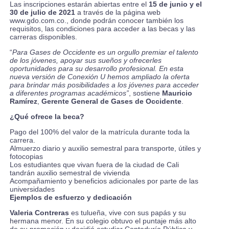
Las inscripciones estarán abiertas entre el
15 de junio y el
30 de julio de 2021
a través de la página web
www.gdo.com.co
., donde podrán conocer también los
requisitos, las condiciones para acceder a las becas y las
carreras disponibles.
“
Para Gases de Occidente es un orgullo premiar el talento
de los jóvenes, apoyar sus sueños y ofrecerles
oportunidades para su desarrollo profesional. En esta
nueva versión de Conexión U hemos ampliado la oferta
para brindar más posibilidades a los jóvenes para acceder
a diferentes programas académicos”
, sostiene
Mauricio
Ramírez
,
Gerente General de Gases de Occidente
.
¿Qué ofrece la beca?
Pago del 100% del valor de la matrícula durante toda la
carrera.
Almuerzo diario y auxilio semestral para transporte, útiles y
fotocopias
Los estudiantes que vivan fuera de la ciudad de Cali
tandrán auxilio semestral de vivienda
Acompañamiento y beneficios adicionales por parte de las
universidades
Ejemplos de esfuerzo y dedicación
Valeria Contreras
es tulueña, vive con sus papás y su
hermana menor. En su colegio obtuvo el puntaje más alto
de su promoción y decidió estudiar Contaduría Pública y