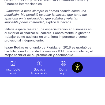
Finanzas Internacionales.
“
Ganarme la beca siempre lo hemos sentido como una
bendición. Me permitió estudiar la carrera que tanto me
apasiona en la universidad que soñaba y veía tan
imposible poder costearla
”, explicó la becada.
Valeria espera realizar una especialización en Finanzas en
el exterior al finalizar su carrera. Laboralmente le gustaría
trabajar como auditora en una firma importante o como
profesional independiente.
Isaac Rodas
es oriundo de Florida, en 2018 se graduó de
bachiller siendo uno de los mejores ICFES de su colegio, el
mejor bachiller de su promoción y además fue
condecorado por ocupar durante todo el año lectivo el
primer puesto de los cinco cursos de grado once. Decidió
estudiar Ingeniería Bioquímica.
Inscríbete
Becas y
Dona
“
El haberme ganado la beca de Conexión U, representó un
aquí
financiación
aquí
gran cambio en mi vida. Esto me llena de mucha felicidad y
agradezco a Dios por esta bendición ya que mi familia es
de escasos recursos y no tenían dinero suficiente para
pagar una universidad con semejante calidad, esta
oportunidad representa mi futuro y el de mi familia de aquí
en adelante
”, señaló emocionado Isaac.
Le gustaría enfocarse en la industria de producción de