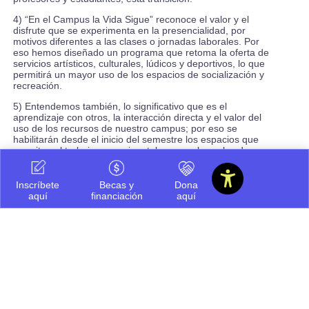
4) “En el Campus la Vida Sigue” reconoce el valor y el
disfrute que se experimenta en la presencialidad, por
motivos diferentes a las clases o jornadas laborales. Por
eso hemos diseñado un programa que retoma la oferta de
servicios artísticos, culturales, lúdicos y deportivos, lo que
permitirá un mayor uso de los espacios de socialización y
recreación.
5) Entendemos también, lo significativo que es el
aprendizaje con otros, la interacción directa y el valor del
uso de los recursos de nuestro campus; por eso se
habilitarán desde el inicio del semestre los espacios que
permiten el trabajo en equipo, tales como las salas de
estudio, biblioteca, plazoletas, salones de eventos, salas
de reuniones y diferentes zonas verdes y abiertas, todo
esto en los horarios habituales.
Inscríbete
Becas y
Dona
aquí
financiación
aquí
6) Nuestra expectativa es que la evolución de la pandemia
nos permita terminar los cursos virtuales de forma
presencial. Para eso, les pedimos programarse para un
retorno al campus a partir del martes 2 de noviembre y
hasta la finalización del semestre académico. Esperamos
que las actividades académicas de todos los cursos, como
son las clases, las presentaciones y los exámenes, se
puedan hacer de forma presencial desde el mes de
noviembre.