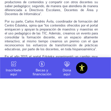
productores de contenidos y compartir con otros docentes su
saber pedagógico; segundo, de manera que atendiera de manera
diferenciada a Directivos Escolares, Docentes de Área y
Docentes de Informática”.
Por su parte, Carlos Andrés Ávila, coordinador de formación del
Centro Eduteka, opina que “los contenidos ofrecidos por el portal
enriquecen y apoyan la preparación de maestros y maestras en
el uso pedagógico de las TIC. Además, creamos un evento para
consolidar la formación docente, en un espacio altamente
interactivo; al mismo tiempo creamos un premio con el que
reconocemos los esfuerzos de transformación de prácticas
educativas, por parte de los docentes, en toda hispanoamérica”.
En el año 2015 el portal Eduteka experimentó un cambio muy
importante. Pasó, por donación, de la FGPU a la Universidad
Icesi, lo que reconfiguró su alcance. Según Ana Lucía Paz,
decana de la Escuela de Ciencias de la Educación, “a partir de
Inscríbete
Becas y
Dona
la llegada del portal a Icesi, se fueron asumiendo nuevas tareas
aquí
financiación
aquí
académicas de gran calado tales como el diseño, aprobación y
puesta en marcha de programas virtuales de postgrado.
Además, en el último año, desde el portal se trabajó
decididamente el diseño de la estrategia de educación remota
que apoyó a las instituciones educativas a migrar a la virtualidad
ante la coyuntura impuesta por el COVID. En resumen, a lo
largo de este último quinquenio, los contenidos del portal fueron
abordando asuntos teóricos de interés académico sin abandonar
las dimensiones prácticas y se permeó con mayor fuerza la