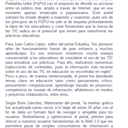
Piedrahita Uribe (FGPU) con el propósito de difundir su accionar
entre un público más amplio a través de Internet, que en ese
momento apenas empezaba a popularizarse. Este portal
siempre ha estado dirigido a maestros y maestras, pues uno de
los principios de la FGPU ha sido el de respetar profundamente
la labor de los educadores y creer firmemente que la fuerza de
las TIC radica en el potencial que tienen para transformar las
prácticas educativas.
Para Juan Carlos López, editor del portal Eduteka, “los primeros
años de funcionamiento fueron de gran esfuerzo y muchos
aprendizajes. En ese entonces invertimos mucha energía
convenciendo a los educadores de considerar el uso de las TIC
para actualizar sus prácticas. Para ello, realizamos numerosas
traducciones de contenidos, pues la información más reciente
sobre el uso de las TIC en educación se encontraba en inglés”.
Poco a poco, de manera ininterrumpida, el portal fue abordando
temas clave en educación tales como pensamiento crítico,
pensamiento computacional, aprendizaje basado en proyectos,
competencia en manejo de información, alfabetismo en medios
y proyectos colaborativos, entre otros.
Según Boris Sánchez, Webmaster del portal, “la interfaz gráfica
fue actualizada varias veces a lo largo de estos 20 años con el
fin de darle un formato fácil de navegar y amigable para los
usuarios. Rediseñamos y optimizamos el portal, primero para
ofrecer a nuestros usuarios herramientas de la Web 2.0 que les
permitiera pasar de simples consumidores de información a