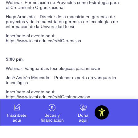
Webinar: Formulación de Proyectos como Estrategia para
el Crecimiento Organizacional
Hugo Arboleda – Director de la maestría en gerencia de
proyectos y de la maestría en gerencia de tecnologías de
información de la Universidad Icesi.
Inscríbete al evento aquí:
https://www.icesi.edu.co/e/MGerencias
5:00 pm.
Webinar: Vanguardias tecnológicas para innovar
José Andrés Moncada – Profesor experto en vanguardia
tecnológica.
Inscríbete al evento aquí:
https://www.icesi.edu.co/e/MGesInnovacion
Inscríbete
Becas y
Dona
5:00 pm.
aquí
financiación
aquí
Webinar: Papel de la ingeniería industrial en la Industria
4.0