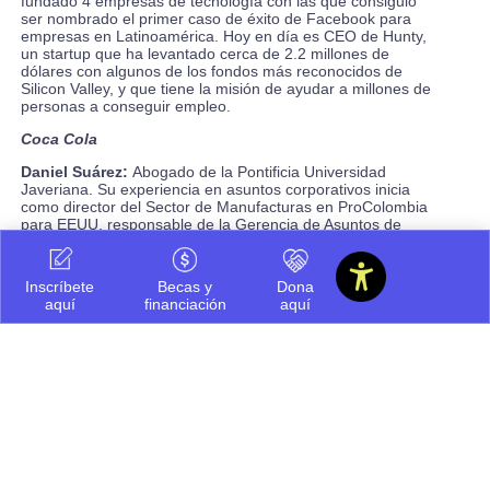
fundado 4 empresas de tecnología con las que consiguió́
ser nombrado el primer caso de éxito de Facebook para
empresas en Latinoamérica. Hoy en día es CEO de Hunty,
un startup que ha levantado cerca de 2.2 millones de
dólares con algunos de los fondos más reconocidos de
Silicon Valley, y que tiene la misión de ayudar a millones de
personas a conseguir empleo.
Coca Cola
Daniel Suárez:
Abogado de la Pontificia Universidad
Javeriana. Su experiencia en asuntos corporativos inicia
como director del Sector de Manufacturas en ProColombia
para EEUU, responsable de la Gerencia de Asuntos de
Gobierno de Bavaria. Posteriormente ocupó el cargo de
Gerente de Asuntos Corporativos de Nestlé de Colombia,
luego se desempeñó como vicepresidente de Asuntos
Inscríbete
Becas y
Dona
Corporativos de la multinacional Cemex para la región
aquí
financiación
aquí
SCA&C. Fue director de Asuntos Corporativos de PepsiCo
para Centroamérica, el Caribe y Sur América y fue Gerente
de Responsabilidad Corporativa en Ecopetrol. Actualmente
dirige el área de Asuntos Públicos, Comunicaciones y
Sostenibilidad de Zona Centro de Coca-Cola Company.
Scotiabank Colpatria
Sergio Olarte:
Economista con maestría en economía de
la Universidad de Illinois. Tiene una importante experiencia
en el análisis económico del sector real y del sistema