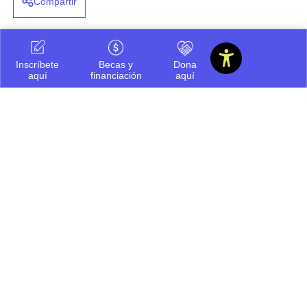
Compartir
Inscríbete
Becas y
Dona
aquí
financiación
aquí
Ayúdanos a ofrecerte
siempre la mejor información.
Cuéntanos que te pareció este
contenido
Regular
Bueno
Por mejorar