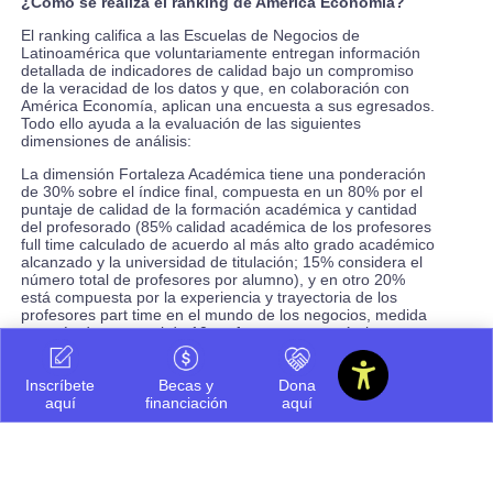
¿Cómo se realiza el ranking de América Economía?
El ranking califica a las Escuelas de Negocios de
Latinoamérica que voluntariamente entregan información
detallada de indicadores de calidad bajo un compromiso
de la veracidad de los datos y que, en colaboración con
América Economía, aplican una encuesta a sus egresados.
Todo ello ayuda a la evaluación de las siguientes
dimensiones de análisis:
La dimensión Fortaleza Académica tiene una ponderación
de 30% sobre el índice final, compuesta en un 80% por el
puntaje de calidad de la formación académica y cantidad
del profesorado (85% calidad académica de los profesores
full time calculado de acuerdo al más alto grado académico
alcanzado y la universidad de titulación; 15% considera el
número total de profesores por alumno), y en otro 20%
está compuesta por la experiencia y trayectoria de los
profesores part time en el mundo de los negocios, medida
a través de un panel de 10 profesores top según los
cargos ejecutivos que han alcanzado.
La dimensión de Retorno Sobre Inversión pondera un 20%
Inscríbete
Becas y
Dona
sobre el índice final. Evalúa los créditos que obtienen los
aquí
financiación
aquí
egresados por haber cursado el MBA tanto en términos
monetarios como de carrera profesional y de satisfacción
con lo recibido. Esta dimensión se incorpora por primera
vez en la versión 2020 de este ranking y se mide a partir
de la aplicación de una encuesta comprensiva a quienes