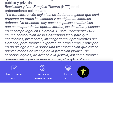
pública y privada
Blockchain
y
Non Fungible Tokens
(NFT) en el
ordenamiento colombiano.
“La transformación digital es un fenómeno global que está
presente en todos los campos y es objeto de intensos
debates. No obstante, hay pocos espacios académicos
que se ocupen de las oportunidades, los desafíos y riesgos
en el campo legal en Colombia. El foro Precedente 2022
es una contribución de la Universidad Icesi para que
estudiantes, profesores, investigadores y practicantes del
Derecho, pero también expertos de otras áreas, participen
en un diálogo amplio sobre una transformación que ofrece
nuevos modos de trabajo en la profesión jurídica, de
servicios legales, de acceso a la justicia, así como también
grandes retos para la educación legal”
explica Mario
Alberto Cajas, Jefe del Departamento de Estudios
Jurídicos
Inscríbete
Becas y
Dona
¿Cuáles serán las mesas de trabajo?
aquí
financiación
aquí
Mesa 1.
Acceso a la justicia. ¿Puede la tecnología servir
como herramienta para mejorar el acceso y la
administración de justicia? ¿La revolución digital podría
agravar la brecha de acceso a la justicia? ¿Cuáles son los
mayores retos que tiene la administración de justicia frente
a la revolución digital?
Mesa 2
. Privacidad y datos: ¿Qué medidas se pueden