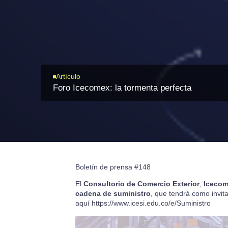
Artículo
Foro Icecomex: la tormenta perfecta
Boletín de prensa #148
El
Consultorio de Comercio Exterior
,
Iceco
cadena de suministro
, que tendrá como invit
aquí
https://www.icesi.edu.co/e/Suministro