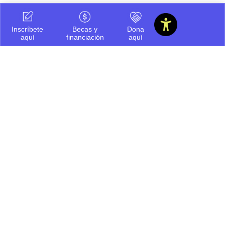
Para más información, pueden escribir al correo:
Texto a
reemplazar
.
Inscríbete
Becas y
Dona
aquí
financiación
aquí
Compartir
Ayúdanos a ofrecerte