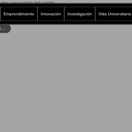
Emprendimiento
Innovación
Investigación
Vida Universitaria
El COMPSI realizará dos actividades de sensibilización y prevención del suicidio