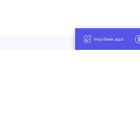
Inscríbete aquí
Cuéntanos que
mejor
Bueno
.