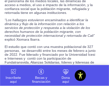
el panorama de los medios locales, las dinámicas de
acceso a medios, el uso e impacto de la información, y la
confianza social que la población migrante, refugiada y
retornada tiene en algunas instituciones.
“Los hallazgos estuvieron encaminados a identificar la
dinámica y flujo de la información con relación a los
servicios de protección y respuesta a la violación de los
derechos humanos de la población migrante, con
necesidad de protección internacional y retornada de Cali”
explicó Xiomara Ibarra.
El estudio que contó con una muestra poblacional de 327
personas, se desarrolló entre los meses de febrero a junio
de 2022. Fue liderado y financiado por la Universidad Icesi
e Internews y contó con la participación de
Fundatransvida, Alianzas Solidarias, líderes y lideresas de
la población migrante y población, migrante, refugiada y
retornada en general.
Sobre los resultados, Ibarra explica que con este estudio
Inscríbete
Becas y
Dona
es posible entender la situación real en la que se
aquí
financiación
aquí
encuentra la población migrante, refugiada y retornada en
la ciudad de Cali. Asimismo, que se comprenda la
dinámica del flujo de la información con relación a los
servicios de protección y respuesta a la violación de los
derechos humanos de la población.
“La investigación ha permitido visibilizar las falencias