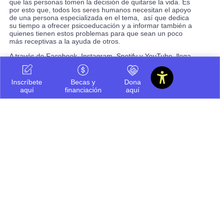
que las personas tomen la decisión de quitarse la vida. Es
por esto que, todos los seres humanos necesitan el apoyo
de una persona especializada en el tema, así que dedica
su tiempo a ofrecer psicoeducación y a informar también a
quienes tienen estos problemas para que sean un poco
más receptivas a la ayuda de otros.
A través de Facebook, Instagram, Spotify y YouTube, llega
a cientos de personas ofreciendo, educación psicológica
en problemas de salud mental.
Inscríbete
Becas y
Dona
Desde el 2019, Adriana hace un llamado a la comunidad a
aquí
financiación
aquí
no tomar juicios ante quienes toman la decisión de quitarse
la vida por atravesar por episodios depresivos, sino que los
invita a informarse para tener una iniciativa si esto se llega
a presentar.
Proteger a las abejas para conservar la naturaleza