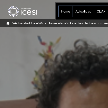
Home
Actualidad
CEAF
>
Actualidad Icesi
>
Vida Universitaria
>