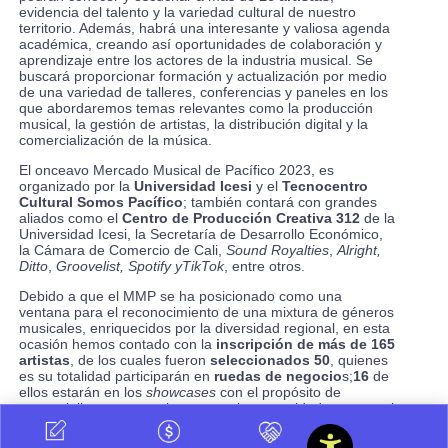
evidencia del talento y la variedad cultural de nuestro
territorio. Además, habrá una interesante y valiosa agenda
académica, creando así oportunidades de colaboración y
aprendizaje entre los actores de la industria musical. Se
buscará proporcionar formación y actualización por medio
de una variedad de talleres, conferencias y paneles en los
que abordaremos temas relevantes como la producción
musical, la gestión de artistas, la distribución digital y la
comercialización de la música.
El onceavo Mercado Musical de Pacífico 2023, es
organizado por la
Universidad Icesi
y el
Tecnocentro
Cultural Somos Pacífico
; también contará con grandes
aliados como el
Centro de Producción Creativa 312
de la
Universidad Icesi, la Secretaría de Desarrollo Económico,
la Cámara de Comercio de Cali,
Sound Royalties
,
Alright,
Ditto
,
Groovelist,
Spotify yTikTok
, entre otros.
Debido a que el MMP se ha posicionado como una
ventana para el reconocimiento de una mixtura de géneros
musicales, enriquecidos por la diversidad regional, en esta
ocasión hemos contado con la
inscripción de más de 165
artistas
, de los cuales fueron
seleccionados 50
, quienes
es su totalidad participarán en
ruedas de negocio
s;
16
de
ellos estarán en los
showcases
con el propósito de
comercializar y promocionar, ante la comunidad en general
y promotores nacionales e internacionales de gran
reconocimiento del sector, exponiendo su
talento y